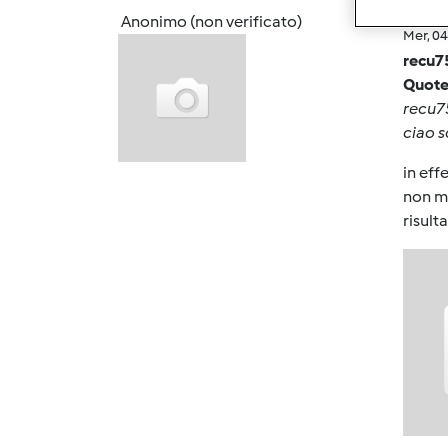
Anonimo (non verificato)
Mer, 0
recu7
Quote
recu75
ciao s
in eff
non mi
risulta