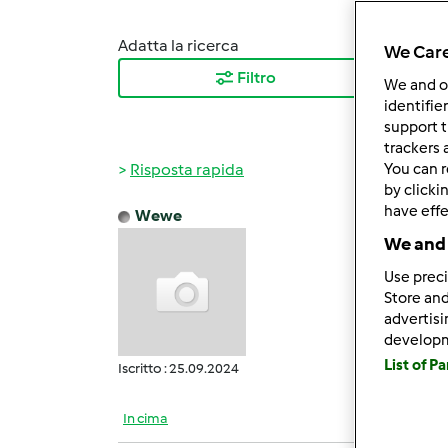
Adatta la ricerca
Ordina
We Care
Filtro
I ris
We and 
identifie
support t
trackers 
Risposta rapida
You can r
by clicki
have effe
Wewe
Mer, 0
We and 
Thanks
Use preci
Store and
advertis
develop
List of P
Iscritto : 25.09.2024
In cima