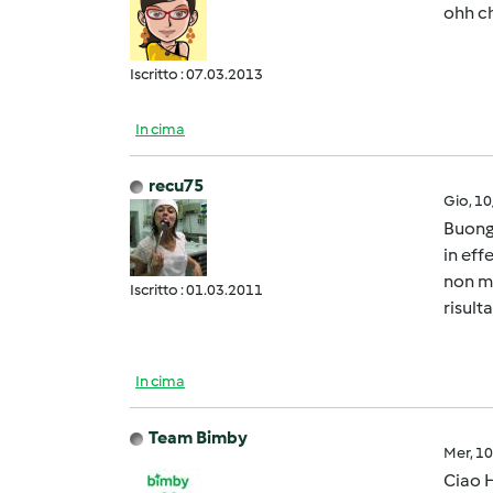
ohh ch
Iscritto : 07.03.2013
In cima
recu75
Gio, 1
Buong
in eff
non mi
Iscritto : 01.03.2011
risult
In cima
Team Bimby
Mer, 1
Ciao H