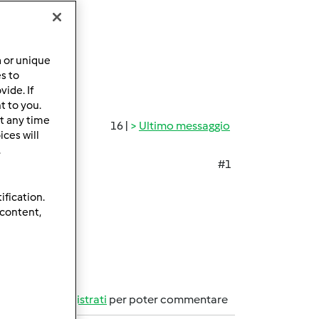
a or unique
es to
ide. If
t to you.
t any time
16 |
Ultimo messaggio
ces will
.
#1
ification.
 content,
Accedi
o
registrati
per poter commentare