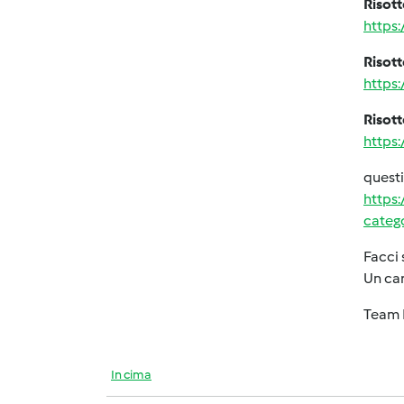
Risott
https
Risott
https
Risott
https
quest
https
categ
Facci
Un car
Team 
In cima