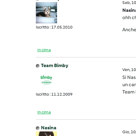
Sab, 1
Nasin
ohh ch
Iscritto : 17.05.2010
Anche
In cima
Team Bimby
Ven, 1
Si Na
un car
Team 
Iscritto : 11.12.2009
In cima
Nasina
Gio, 1