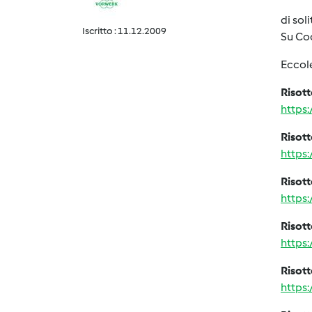
di sol
Iscritto : 11.12.2009
Su Coo
Eccol
Risott
https
Risott
https
Risot
https
Risott
https
Risott
https