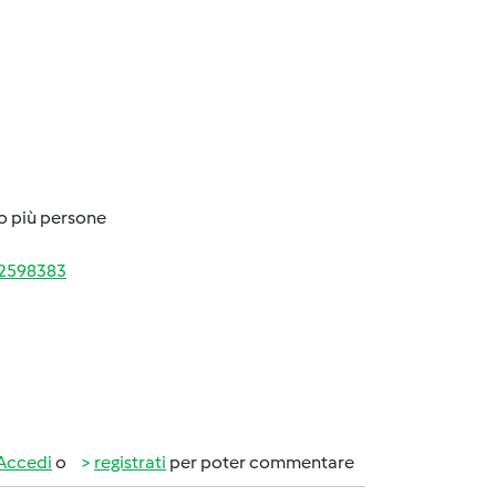
o più persone
72598383
Accedi
o
registrati
per poter commentare