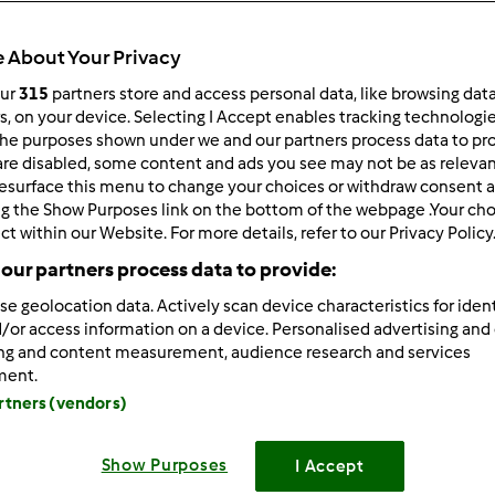
 per:
Risultati per pagina:
 About Your Privacy
ultati più recenti
10
our
315
partners store and access personal data, like browsing dat
rs, on your device. Selecting I Accept enables tracking technologi
he purposes shown under we and our partners process data to prov
are disabled, some content and ads you see may not be as relevan
esurface this menu to change your choices or withdraw consent a
ng the Show Purposes link on the bottom of the webpage .Your choi
ct within our Website. For more details, refer to our Privacy Policy
9/25/2024 - 09:30
our partners process data to provide:
 for the practical advice. Very helpful!
https://winrand.co.za/
se geolocation data. Actively scan device characteristics for ident
/or access information on a device. Personalised advertising and
ing and content measurement, audience research and services
ment.
artners (vendors)
Show Purposes
I Accept