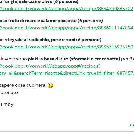
o funghi, salsiccia e olive (6 persone)
://cookidoo.it/vorwerkWebapp/app#/recipe/8834250883702
o ai frutti di mare e salame piccante (6 persone)
://cookidoo.it/vorwerkWebapp/app#/recipe/8836011147894
o integrale al radicchio, pere e noci (6 persone)
://cookidoo.it/vorwerkWebapp/app#/recipe/8835715973750
i invece sono
piatti a base di riso (sformati o crocchette)
per 8 
://cookidoo.it/vorwerkWebapp/app#/recipes?
ory=all&searchTerm=risotto&directLink=true&f_filter=88745
 sapere cosa cucinerai
o saluto
Bimby