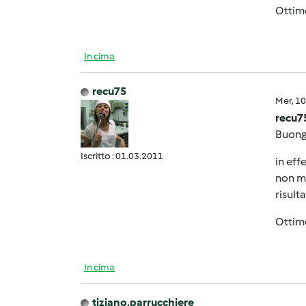
Ottime
In cima
recu75
Mer, 1
recu7
Buong
Iscritto : 01.03.2011
in eff
non mi
risult
Ottime
In cima
tiziano.parrucchiere