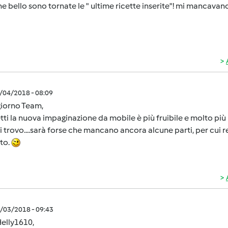
e bello sono tornate le " ultime ricette inserite"! mi mancavan
0/04/2018 - 08:09
iorno Team,
etti la nuova impaginazione da mobile è più fruibile e molto più
 trovo....sarà forse che mancano ancora alcune parti, per cui r
ato.
0/03/2018 - 09:43
elly1610,