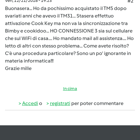
Ven, 12/21/2018 - 19:23
#2
Buonasera... Ho da pochissimo acquistato il TM5 dopo
svariati anni che avevo il TM31... Stasera effettuo
attivazione Cook Key ma non va la sincronizzazione tra
Bimby e cookidoo... HO CONNESSIONE 3 sia sul cellulare
che sul WiFi di casa.... Ho mandato mail all assistenza.... Ho
letto di altri con stesso problema... Come avete risolto?
C'è una procedura particolare? Sono un po' ignorante in
materia informatica!!!
Grazie mille
In cima
Accedi
o
registrati
per poter commentare