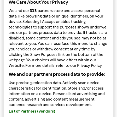
We Care About Your Privacy
I risultati più recenti
We and our
313
partners store and access personal
data, like browsing data or unique identifiers, on your
Risultati per pagina:
device. Selecting I Accept enables tracking
technologies to support the purposes shown under we
10
and our partners process data to provide. If trackers are
disabled, some content and ads you see may not be as
relevant to you. You can resurface this menu to change
your choices or withdraw consent at any time by
Risposta rapida
2 |
Ultimo messaggio
clicking the Show Purposes link on the bottom of the
webpage .Your choices will have effect within our
Team Bimby
Iscritto : 11.12.2009
Website. For more details, refer to our Privacy Policy.
We and our partners process data to provide:
Use precise geolocation data. Actively scan device
characteristics for identification. Store and/or access
Lun, 12/24/2018 - 14:44
#1
information on a device. Personalised advertising and
Ciao Denise,
content, advertising and content measurement,
audience research and services development.
ti invitiamo a contattare il Servizio Clienti dedicato a
Cookidoo e Cook-Key per eventuali domande, puoi
List of Partners (vendors)