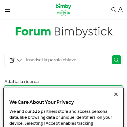
Salta al contenuto principale
Forum
Bimbystick
Adatta la ricerca
Filtro
We Care About Your Privacy
Ordina per:
We and our
315
partners store and access personal
I risultati più recenti
data, like browsing data or unique identifiers, on your
device. Selecting I Accept enables tracking
Risultati per pagina: