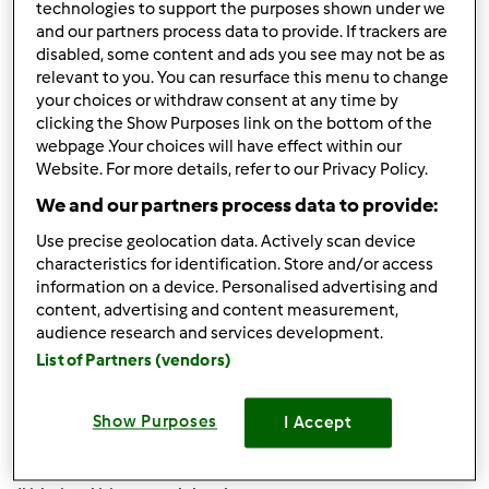
technologies to support the purposes shown under we
10
and our partners process data to provide. If trackers are
disabled, some content and ads you see may not be as
relevant to you. You can resurface this menu to change
your choices or withdraw consent at any time by
clicking the Show Purposes link on the bottom of the
Risposta rapida
1 |
Ultimo messaggio
webpage .Your choices will have effect within our
Website. For more details, refer to our Privacy Policy.
Anonimo (non verificato)
We and our partners process data to provide:
Use precise geolocation data. Actively scan device
characteristics for identification. Store and/or access
information on a device. Personalised advertising and
content, advertising and content measurement,
audience research and services development.
List of Partners (vendors)
Ven, 03/15/2019 - 17:01
#1
Buonasera quando seleziono
-le mie ricette
Show Purposes
I Accept
-ricerca per portata
-Prodotti da forno dolce