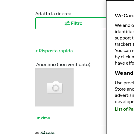
Adatta la ricerca
Ordina
We Care
Filtro
I ris
We and 
identifie
support t
trackers 
Risposta rapida
You can r
by clicki
have effe
Anonimo (non verificato)
Lun, 0
We and 
Compl
Use preci
Store and
advertis
develop
List of P
In cima
Giaele