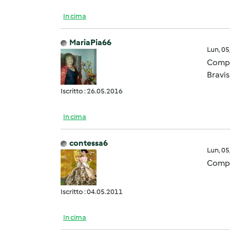
In cima
MariaPia66
Lun, 0
Compli
Bravis
Iscritto : 26.05.2016
In cima
contessa6
Lun, 0
Compli
Iscritto : 04.05.2011
In cima