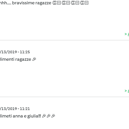
h..... bravissime ragazze 👏🏻👏🏻👏🏻👏🏻
5/13/2019 - 11:25
imenti ragazze 🎉
5/13/2019 - 11:21
meti anna e giulia!!! 🎉🎉🎉