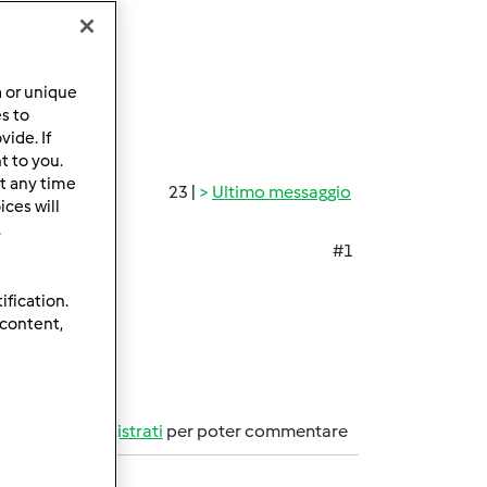
a or unique
es to
ide. If
t to you.
t any time
23 |
Ultimo messaggio
ces will
.
#1
ification.
 content,
Accedi
o
registrati
per poter commentare