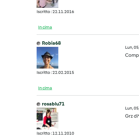
Iscritto : 22.11.2016
In cima
Robia68
Lun, 0
Compli
Iscritto : 22.02.2015
In cima
rosablu71
Lun, 0
Grz di
Iscritto : 12.11.2010