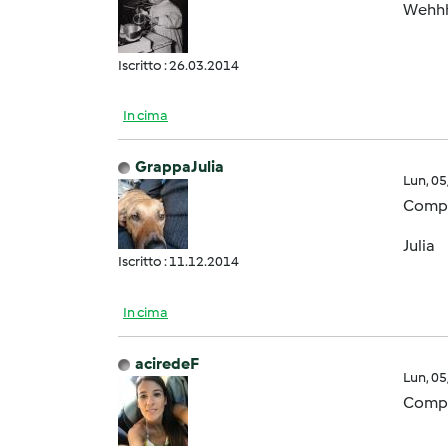
Wehhhh
Iscritto : 26.03.2014
In cima
GrappaJulia
Lun, 0
Compl
Julia
Iscritto : 11.12.2014
In cima
aciredeF
Lun, 0
Compli