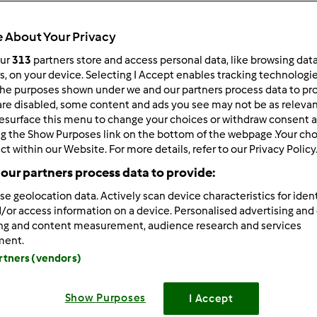
 per:
Risultati per pagina:
 About Your Privacy
ultati più recenti
10
our
313
partners store and access personal data, like browsing dat
rs, on your device. Selecting I Accept enables tracking technologi
he purposes shown under we and our partners process data to prov
are disabled, some content and ads you see may not be as relevan
esurface this menu to change your choices or withdraw consent a
ng the Show Purposes link on the bottom of the webpage .Your choi
ct within our Website. For more details, refer to our Privacy Policy
5/13/2019 - 19:53
our partners process data to provide:
imenti ragazze, bravissime 👏👏
se geolocation data. Actively scan device characteristics for ident
/or access information on a device. Personalised advertising and
ing and content measurement, audience research and services
ment.
artners (vendors)
Show Purposes
I Accept