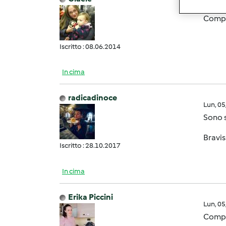
Lun, 0
Compli
Iscritto : 08.06.2014
In cima
radicadinoce
Lun, 0
Sono s
Bravis
Iscritto : 28.10.2017
In cima
Erika Piccini
Lun, 0
Compli