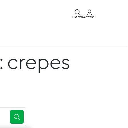
Cerca
Accedi
: crepes