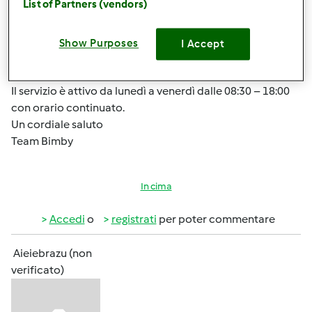
List of Partners (vendors)
ti informiamo che questo tipo di richieste vengono
gestite dal Servizio Clienti, tramite contatto diretto
scrivendo un’e-mail a:
assistenzatecnica@vorwerk.it
Show Purposes
I Accept
oppure telefonando al numero verde gratuito 800 84 18
11, opzione 2 assistenza tecnica.
Il servizio è attivo da lunedì a venerdì dalle 08:30 – 18:00
con orario continuato.
Un cordiale saluto
Team Bimby
In cima
Accedi
o
registrati
per poter commentare
Aieiebrazu (non
verificato)