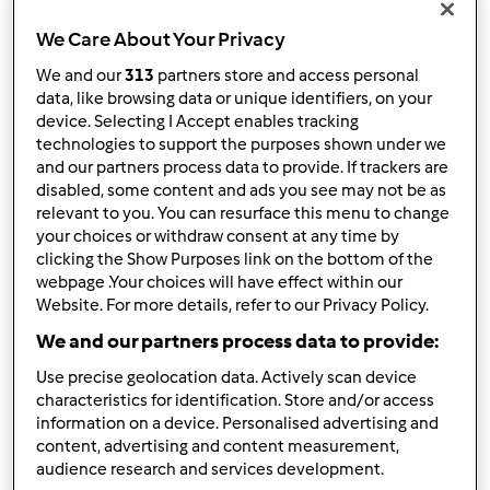
We Care About Your Privacy
Ordina per:
We and our
313
partners store and access personal
I risultati più recenti
data, like browsing data or unique identifiers, on your
device. Selecting I Accept enables tracking
Risultati per pagina:
technologies to support the purposes shown under we
10
and our partners process data to provide. If trackers are
disabled, some content and ads you see may not be as
relevant to you. You can resurface this menu to change
your choices or withdraw consent at any time by
clicking the Show Purposes link on the bottom of the
Risposta rapida
2 |
Ultimo messaggio
webpage .Your choices will have effect within our
Website. For more details, refer to our Privacy Policy.
Team Bimby
Iscritto : 11.12.2009
We and our partners process data to provide:
Use precise geolocation data. Actively scan device
characteristics for identification. Store and/or access
information on a device. Personalised advertising and
Gio, 08/08/2019 - 12:37
#1
content, advertising and content measurement,
Ciao Aieiebrazu,
audience research and services development.