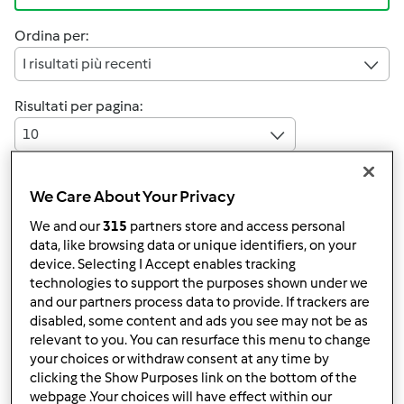
Ordina per:
I risultati più recenti
Risultati per pagina:
10
We Care About Your Privacy
Risposta rapida
4 |
Ultimo messaggio
We and our
315
partners store and access personal
data, like browsing data or unique identifiers, on your
Team Bimby
Iscritto : 11.12.2009
device. Selecting I Accept enables tracking
technologies to support the purposes shown under we
and our partners process data to provide. If trackers are
disabled, some content and ads you see may not be as
relevant to you. You can resurface this menu to change
Mar, 01/07/2020 - 14:06
#1
your choices or withdraw consent at any time by
Ciao Simona,
clicking the Show Purposes link on the bottom of the
webpage .Your choices will have effect within our
ci dispiace leggere il tuo malcontento. Per favore puoi