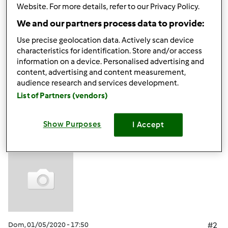
Website. For more details, refer to our Privacy Policy.
inviarci tramite messaggio privato il numero di PO o di
fattura dei Bimby TM5.
We and our partners process data to provide:
un cordiale saluto
Use precise geolocation data. Actively scan device
Team Bimby
characteristics for identification. Store and/or access
information on a device. Personalised advertising and
content, advertising and content measurement,
In cima
audience research and services development.
List of Partners (vendors)
Accedi
o
registrati
per poter commentare
Show Purposes
I Accept
simonapignotti (non
verificato)
Dom, 01/05/2020 - 17:50
#2