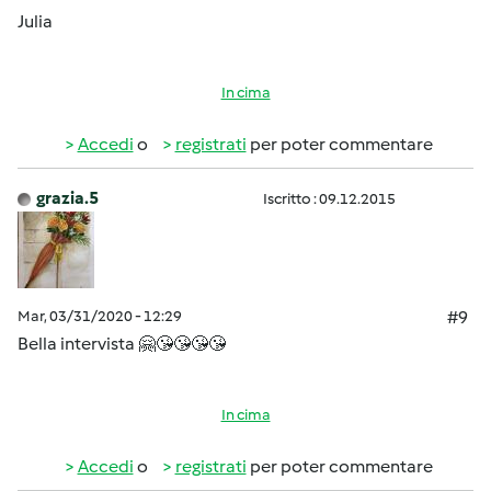
Julia
In cima
Accedi
o
registrati
per poter commentare
grazia.5
Iscritto : 09.12.2015
Mar, 03/31/2020 - 12:29
#9
Bella intervista 🤗😘😘😘😘
In cima
Accedi
o
registrati
per poter commentare