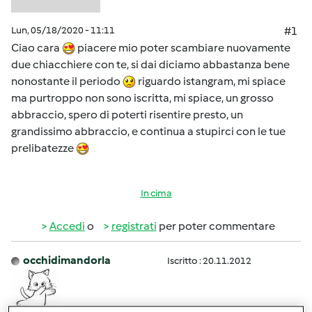
Lun, 05/18/2020 - 11:11
#1
Ciao cara
piacere mio poter scambiare nuovamente
due chiacchiere con te, si dai diciamo abbastanza bene
nonostante il periodo
riguardo istangram, mi spiace
ma purtroppo non sono iscritta, mi spiace, un grosso
abbraccio, spero di poterti risentire presto, un
grandissimo abbraccio, e continua a stupirci con le tue
prelibatezze
In cima
Accedi
o
registrati
per poter commentare
occhidimandorla
Iscritto : 20.11.2012