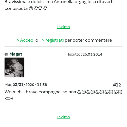
Bravissima e dolcissima Antonella,orgogliosa di averti
conosciuta 😘👏👏👏
In cima
Accedi
o
registrati
per poter commentare
Magat
Iscritto : 26.03.2014
Mar, 03/31/2020 - 11:38
#12
Weeeeh ... brava compagna isolana 👏🏻👏🏻👏🏻👏🏻👏🏻
👏🏻
In cima