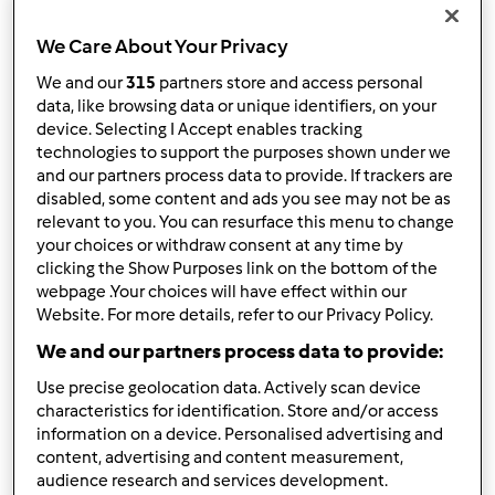
Lun, 05/18/2020 - 10:49
#2
We Care About Your Privacy
Ciao Gio che bello rileggerti
come va? spero tutto
We and our
315
partners store and access personal
bene, sei gentilissima grazie
se sei su instagram seguimi
data, like browsing data or unique identifiers, on your
il mio nickname è sempre occhi.dimandorla ciao
device. Selecting I Accept enables tracking
technologies to support the purposes shown under we
and our partners process data to provide. If trackers are
In cima
disabled, some content and ads you see may not be as
relevant to you. You can resurface this menu to change
Accedi
o
registrati
per poter commentare
your choices or withdraw consent at any time by
clicking the Show Purposes link on the bottom of the
webpage .Your choices will have effect within our
occhidimandorla
Iscritto : 20.11.2012
Website. For more details, refer to our Privacy Policy.
We and our partners process data to provide:
Use precise geolocation data. Actively scan device
characteristics for identification. Store and/or access
Lun, 05/18/2020 - 10:43
#3
information on a device. Personalised advertising and
L'Ale wrote:
content, advertising and content measurement,
Ciao Antonella, bella intervista!
audience research and services development.