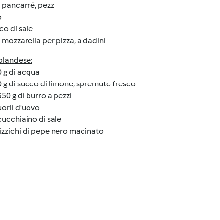
i pancarré, pezzi
o
ico di sale
i mozzarella per pizza, a dadini
olandese:
0 g di acqua
0 g di succo di limone, spremuto fresco
350 g di burro a pezzi
tuorli d'uovo
cucchiaino di sale
pizzichi di pepe nero macinato