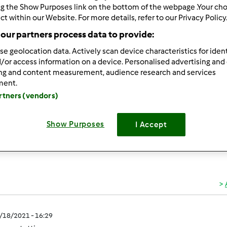
ng the Show Purposes link on the bottom of the webpage .Your choi
ct within our Website. For more details, refer to our Privacy Policy
 per:
Risultati per pagina:
our partners process data to provide:
ultati più recenti
10
se geolocation data. Actively scan device characteristics for ident
/or access information on a device. Personalised advertising and
ing and content measurement, audience research and services
ment.
artners (vendors)
1/23/2021 - 09:33
Show Purposes
I Accept
. ottime idee
1/18/2021 - 16:29