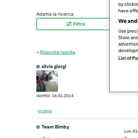
by clicki
have effe
Adatta la ricerca
Ordina
We and 
Filtro
I ris
Use preci
Store and
advertis
develop
Risposta rapida
List of P
silvia giorgi
Sab, 0
Grazie
Iscritto : 16.01.2014
In cima
Team Bimby
Lun, 0