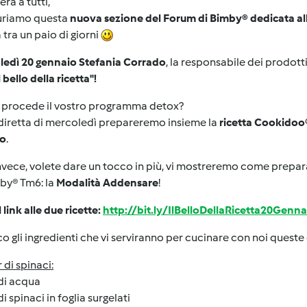
ra a tutti,
uriamo questa
nuova sezione del Forum di Bimby® dedicata alle
à tra un paio di giorni
ledì 20 gennaio Stefania Corrado
, la responsabile dei prodotti
 bello della ricetta"!
procede il vostro programma detox?
diretta di mercoledì prepareremo insieme la
ricetta Cookidoo® 
ro
.
invece, volete dare un tocco in più, vi mostreremo come prepar
by® Tm6: la
Modalità Addensare
!
l link alle due ricette:
http://bit.ly/IlBelloDellaRicetta20Genna
o gli ingredienti che vi serviranno per cucinare con noi queste 
 di spinaci:
di acqua
di spinaci in foglia surgelati