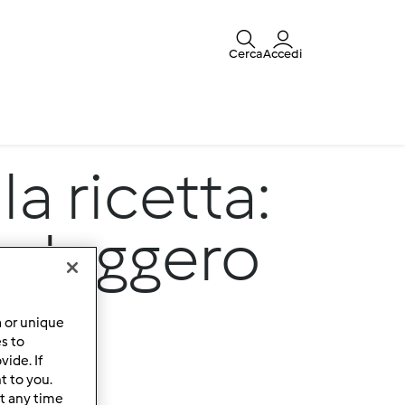
Cerca
Accedi
la ricetta:
o leggero
a or unique
es to
ide. If
t to you.
t any time