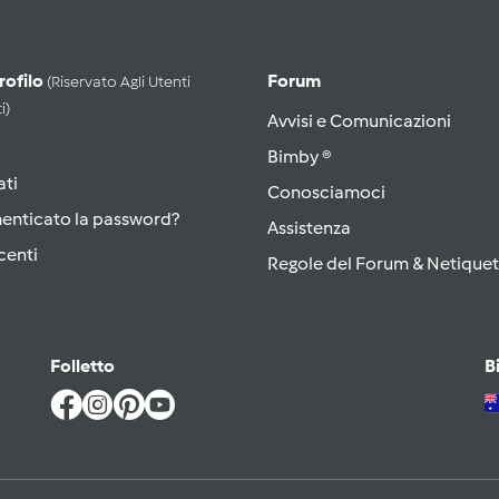
Profilo
Forum
(riservato Agli Utenti
i)
Avvisi e Comunicazioni
Bimby ®
ati
Conosciamoci
menticato la password?
Assistenza
centi
Regole del Forum & Netiquet
Folletto
B