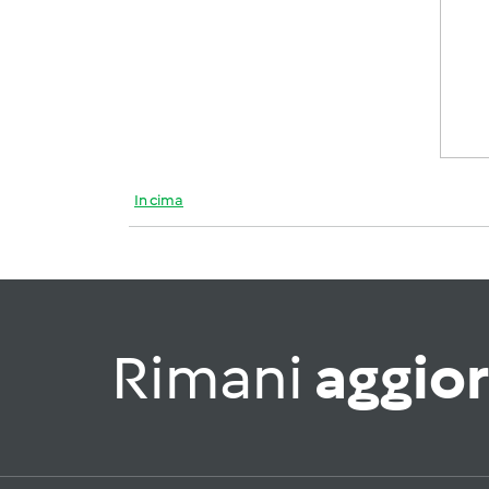
In cima
Rimani
aggio