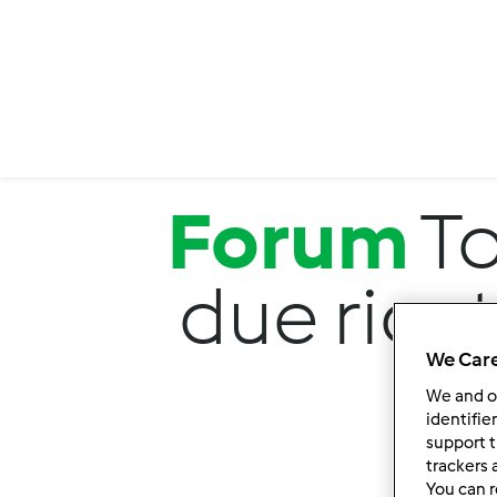
Salta al contenuto principale
Forum
To
due rice
We Care
We and 
identifie
support t
trackers 
You can r