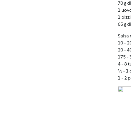
70 g d
1 uov
1 pizz
65 g d
Salsa 
10 - 2
20 - 4
175 - 
4 - 8 
½ - 1 
1 - 2 