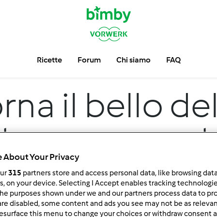
Ricette
Forum
Chi siamo
FAQ
rna il bello del
tte per un past
 About Your Privacy
our
315
partners store and access personal data, like browsing dat
rs, on your device. Selecting I Accept enables tracking technologi
he purposes shown under we and our partners process data to prov
are disabled, some content and ads you see may not be as relevan
esurface this menu to change your choices or withdraw consent a