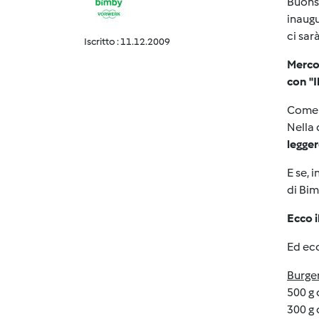
Buonse
inaug
ci sar
Iscritto : 11.12.2009
Merco
con "Il
Come 
Nella 
legge
E se, 
di Bim
Ecco i
Ed ecc
Burger
500 g 
300 g 