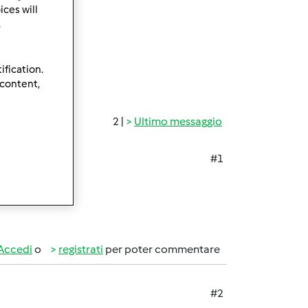
ces will
.
ification.
 content,
2 |
Ultimo messaggio
#1
Accedi
o
registrati
per poter commentare
#2