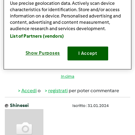
Use precise geolocation data. Actively scan device
non trascinarlo. Puoi anche valutare una base scorrevole
characteristics for identification. Store and/or access
dedicata, come quella dello shop, che facilita lo
information on a device. Personalised advertising and
spostamento soprattutto quando cucini a Varoma. Un
content, advertising and content measurement,
altro piccolo accorgimento è posizionarlo vicino alla
audience research and services development.
cappa o a un piano resistente al vapore, così eviti di
List of Partners (vendors)
inumidire i pensili o il piano sottostante. Così diventa
tutto più pratico e sicuro!
https://powerplay-
Show Purposes
I Accept
casinocanada.com
In cima
Accedi
o
registrati
per poter commentare
Shinesei
Iscritto : 31.01.2024