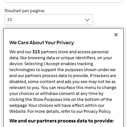
Risultati per pagina:
10
We Care About Your Privacy
Risposta rapida
4 |
Ultimo messaggio
We and our
315
partners store and access personal
data, like browsing data or unique identifiers, on your
AndyMurray
Iscritto : 18.08.2024
device. Selecting I Accept enables tracking
technologies to support the purposes shown under we
and our partners process data to provide. If trackers are
disabled, some content and ads you see may not be as
relevant to you. You can resurface this menu to change
your choices or withdraw consent at any time by
clicking the Show Purposes link on the bottom of the
Ven, 11/28/2025 - 08:41
#1
webpage .Your choices will have effect within our
Website. For more details, refer to our Privacy Policy.
Ciao! 😊
Per spostare il Bimby in modo più semplice, il trucco è
We and our partners process data to provide:
avere sempre le mani libere e fare attenzione a sollevarlo,