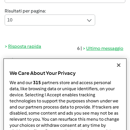
Risultati per pagina:
10
Risposta rapida
6 |
Ultimo messaggio
cheatcrop
Iscritto : 05.06.2025
We Care About Your Privacy
We and our
315
partners store and access personal
data, like browsing data or unique identifiers, on your
device. Selecting I Accept enables tracking
technologies to support the purposes shown under we
and our partners process data to provide. If trackers are
Gio, 06/05/2025 - 01:48
#1
disabled, some content and ads you see may not be as
È facile capire che il dosaggio degli additivi dipende dai
relevant to you. You can resurface this menu to change
gusti di ognuno. Seguendo alla lettera le istruzioni, si
your choices or withdraw consent at any time by
possono preparare delle torte. Fai ricerche e sperimenta,