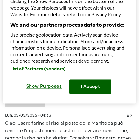
clicking the Show Purposes link on the bottom of the
e fai pratica con ricette diverse per sperimentare e
webpage .Your choices will have effect within our
migliorare la tua
soccer random
competenza.
Website. For more details, refer to our Privacy Policy.
We and our partners process data to provide:
In cima
Use precise geolocation data. Actively scan device
characteristics for identification. Store and/or access
information on a device. Personalised advertising and
Accedi
o
registrati
per poter commentare
content, advertising and content measurement,
audience research and services development.
neilfranklin91
Iscritto : 05.05.2025
List of Partners (vendors)
Show Purposes
I Accept
Lun, 05/05/2025 - 04:33
#2
Ciao! Usare farina di riso al posto della Manitoba può
rendere l’impasto meno elastico e lievitare meno bene,
perché la riso non ha glutine. Per salvare l’impasto, prova