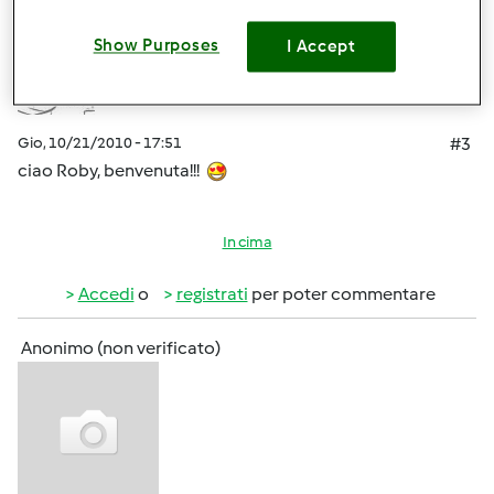
lully
Iscritto : 05.12.2008
Show Purposes
I Accept
Gio, 10/21/2010 - 17:51
#3
ciao Roby, benvenuta!!!
In cima
Accedi
o
registrati
per poter commentare
Anonimo (non verificato)