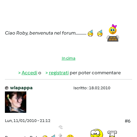
Ciao Roby, benvenuta nel forum............
In cima
Accedi
o
registrati
per poter commentare
wlapappa
Iscritto : 18.02.2010
Lun, 11/01/2010 - 21:12
#6