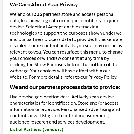
We Care About Your Privacy
Accedi
o
registrati
per poter commentare
We and our
315
partners store and access personal
data, like browsing data or unique identifiers, on your
device. Selecting I Accept enables tracking
Anonimo (non verificato)
technologies to support the purposes shown under we
and our partners process data to provide. If trackers are
disabled, some content and ads you see may not be as
relevant to you. You can resurface this menu to change
your choices or withdraw consent at any time by
clicking the Show Purposes link on the bottom of the
webpage .Your choices will have effect within our
Website. For more details, refer to our Privacy Policy.
Gio, 10/21/2010 - 17:21
#2
Benvenuta Roby ,sei nel posto giusto qui troverai tante
We and our partners process data to provide:
amiche pronte ad aiutarti
Use precise geolocation data. Actively scan device
characteristics for identification. Store and/or access
information on a device. Personalised advertising and
In cima
content, advertising and content measurement,
audience research and services development.
Accedi
o
registrati
per poter commentare
List of Partners (vendors)