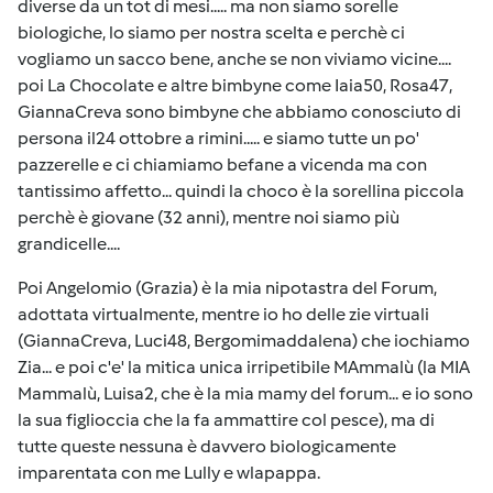
diverse da un tot di mesi..... ma non siamo sorelle
biologiche, lo siamo per nostra scelta e perchè ci
vogliamo un sacco bene, anche se non viviamo vicine....
poi La Chocolate e altre bimbyne come Iaia50, Rosa47,
GiannaCreva sono bimbyne che abbiamo conosciuto di
persona il24 ottobre a rimini..... e siamo tutte un po'
pazzerelle e ci chiamiamo befane a vicenda ma con
tantissimo affetto... quindi la choco è la sorellina piccola
perchè è giovane (32 anni), mentre noi siamo più
grandicelle....
Poi Angelomio (Grazia) è la mia nipotastra del Forum,
adottata virtualmente, mentre io ho delle zie virtuali
(GiannaCreva, Luci48, Bergomimaddalena) che iochiamo
Zia... e poi c'e' la mitica unica irripetibile MAmmalù (la MIA
Mammalù, Luisa2, che è la mia mamy del forum... e io sono
la sua figlioccia che la fa ammattire col pesce), ma di
tutte queste nessuna è davvero biologicamente
imparentata con me Lully e wlapappa.