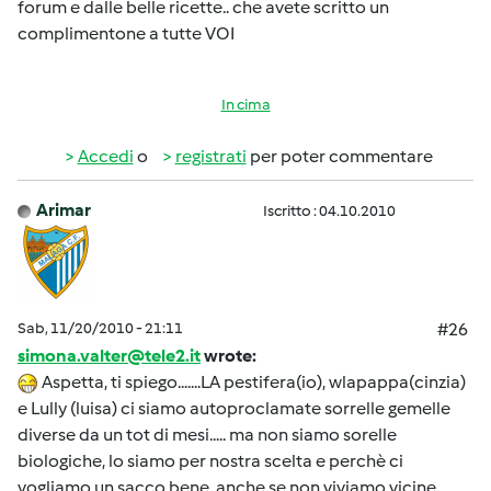
forum e dalle belle ricette.. che avete scritto un
complimentone a tutte VOI
In cima
Accedi
o
registrati
per poter commentare
Arimar
Iscritto : 04.10.2010
Sab, 11/20/2010 - 21:11
#26
simona.valter@tele2.it
wrote:
Aspetta, ti spiego.......LA pestifera(io), wlapappa(cinzia)
e Lully (luisa) ci siamo autoproclamate sorrelle gemelle
diverse da un tot di mesi..... ma non siamo sorelle
biologiche, lo siamo per nostra scelta e perchè ci
vogliamo un sacco bene, anche se non viviamo vicine....