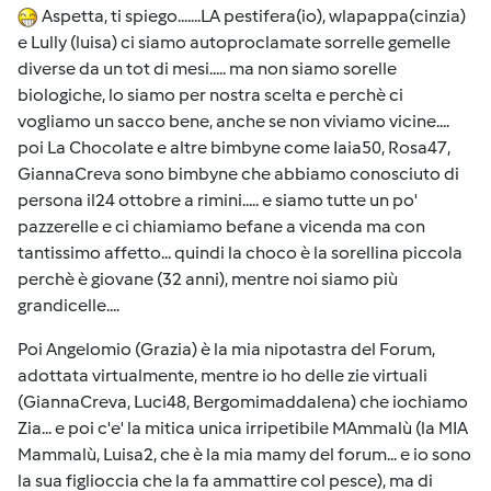
Aspetta, ti spiego.......LA pestifera(io), wlapappa(cinzia)
e Lully (luisa) ci siamo autoproclamate sorrelle gemelle
diverse da un tot di mesi..... ma non siamo sorelle
biologiche, lo siamo per nostra scelta e perchè ci
vogliamo un sacco bene, anche se non viviamo vicine....
poi La Chocolate e altre bimbyne come Iaia50, Rosa47,
GiannaCreva sono bimbyne che abbiamo conosciuto di
persona il24 ottobre a rimini..... e siamo tutte un po'
pazzerelle e ci chiamiamo befane a vicenda ma con
tantissimo affetto... quindi la choco è la sorellina piccola
perchè è giovane (32 anni), mentre noi siamo più
grandicelle....
Poi Angelomio (Grazia) è la mia nipotastra del Forum,
adottata virtualmente, mentre io ho delle zie virtuali
(GiannaCreva, Luci48, Bergomimaddalena) che iochiamo
Zia... e poi c'e' la mitica unica irripetibile MAmmalù (la MIA
Mammalù, Luisa2, che è la mia mamy del forum... e io sono
la sua figlioccia che la fa ammattire col pesce), ma di