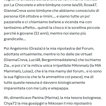
poi La Chocolate e altre bimbyne come Iaia50, Rosa47,
GiannaCreva sono bimbyne che abbiamo conosciuto di
persona il24 ottobre a rimini..... e siamo tutte un po'
pazzerelle e ci chiamiamo befane a vicenda ma con
tantissimo affetto... quindi la choco è la sorellina piccola
perchè è giovane (32 anni), mentre noi siamo più
grandicelle....
Poi Angelomio (Grazia) è la mia nipotastra del Forum,
adottata virtualmente, mentre io ho delle zie virtuali
(GiannaCreva, Luci48, Bergomimaddalena) che iochiamo
Zia... e poi c'e' la mitica unica irripetibile MAmmalù (la MIA
Mammalù, Luisa2, che è la mia mamy del forum... e io sono
la sua figlioccia che la fa ammattire col pesce), ma di
tutte queste nessuna è davvero biologicamente
imparentata con me Lully e wlapappa.
Ah, dimenticavo Panina (Marina), la mia tesora bolognese,
Chya72 la mia gossipgirl e Nkkosan il mio nipotastro