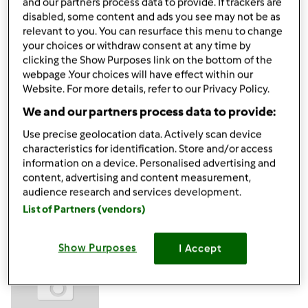
and our partners process data to provide. If trackers are
disabled, some content and ads you see may not be as
Lun, 11/08/2010 - 11:02
#5
relevant to you. You can resurface this menu to change
ciao miky, ci sono anche io
your choices or withdraw consent at any time by
clicking the Show Purposes link on the bottom of the
webpage .Your choices will have effect within our
Benvenuta
Website. For more details, refer to our Privacy Policy.
We and our partners process data to provide:
a presto, Cinzia
Use precise geolocation data. Actively scan device
characteristics for identification. Store and/or access
information on a device. Personalised advertising and
In cima
content, advertising and content measurement,
audience research and services development.
Accedi
o
registrati
per poter commentare
List of Partners (vendors)
Anonimo (non verificato)
Show Purposes
I Accept