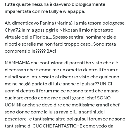
tutte queste nessuna è davvero biologicamente
imparentata con me Lully e wlapappa.
Ah, dimenticavo Panina (Marina), la mia tesora bolognese,
Chya72 la mia gossipgirl e Nkkosan il mio nipotastro
virtuale delle Florida.... Spesso sentirai nominare zie e
nipoti e sorelle ma non farci troppo caso...Sono stata
comprensibile????? BAci
MAMMAMIA che confusione di parenti ho visto che c'è
niccossan che è come me un ometto dentro il forum e
quindi sono interessato al discorso visto che qualcuno
me ne ha già parlato di lui e anche di pulsar?? UNICI
uomini dentro il forum ma ce ne sono tanti che amano
cucinare credo come me e poi i grandi chef SONO
UOMINI anche se devo dire che moltissime grandi chef
sono donne come la luisa ravaioli.. la santini .del
pescatore . e tantissime altre poi qui sul forum ce ne sono
tantissime di CUOCHE FANTASTICHE come vedo dal