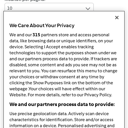
10
We Care About Your Privacy
Risposta rapida
We and our
315
partners store and access personal
4 |
Ultimo messaggio
data, like browsing data or unique identifiers, on your
device. Selecting I Accept enables tracking
carts
Iscritto : 24.11.2009
technologies to support the purposes shown under we
and our partners process data to provide. If trackers are
disabled, some content and ads you see may not be as
relevant to you. You can resurface this menu to change
your choices or withdraw consent at any time by
Ven, 03/19/2010 - 16:35
#1
clicking the Show Purposes link on the bottom of the
Ciao nessuno ha mai preparato la SALSA AJVAR con il
webpage .Your choices will have effect within our
bimby TM31 ?
Website. For more details, refer to our Privacy Policy.
Per chi lo sapesse va abbinata ai I
Ćevapčići
(piatto a
We and our partners process data to provide:
base di carne trita, variamente speziata. Tipici della
Use precise geolocation data. Actively scan device
cucina dei paesi della penisola balcanica)
characteristics for identification. Store and/or access
information on a device. Personalised advertising and