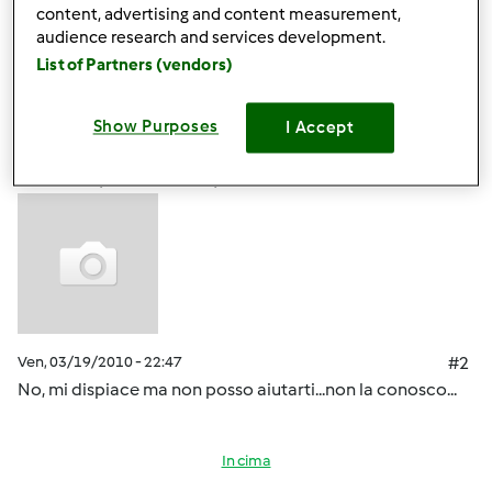
grazie
content, advertising and content measurement,
audience research and services development.
List of Partners (vendors)
In cima
Accedi
o
registrati
per poter commentare
Show Purposes
I Accept
Anonimo (non verificato)
Ven, 03/19/2010 - 22:47
#2
No, mi dispiace ma non posso aiutarti...non la conosco...
In cima