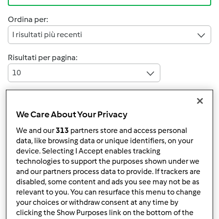
Ordina per:
I risultati più recenti
Risultati per pagina:
10
We Care About Your Privacy
Risposta rapida
6 |
Ultimo messaggio
We and our
313
partners store and access personal
Anonimo (non verificato)
data, like browsing data or unique identifiers, on your
device. Selecting I Accept enables tracking
technologies to support the purposes shown under we
and our partners process data to provide. If trackers are
disabled, some content and ads you see may not be as
relevant to you. You can resurface this menu to change
your choices or withdraw consent at any time by
clicking the Show Purposes link on the bottom of the