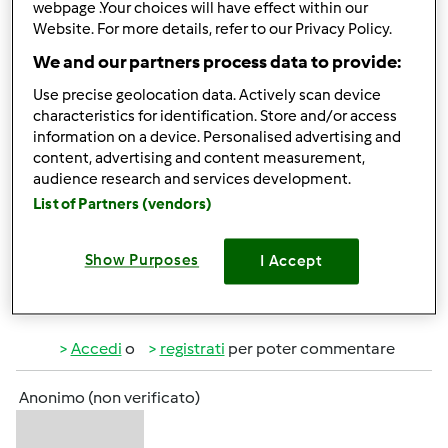
Sab, 03/27/2010 - 22:01
#1
webpage .Your choices will have effect within our
Eccomi qui....anzi rieccomi perchè diversi anni fa
Website. For more details, refer to our Privacy Policy.
frequentavo questo sito....ma ora sembra proprio
We and our partners process data to provide:
davvero nuovo e completo...le strade del BImby sono
Use precise geolocation data. Actively scan device
davvero finite e nel frattempo mi ha talmente coinvolto
characteristics for identification. Store and/or access
da diventare presentatrice e sono sempre piu' entusiasta
information on a device. Personalised advertising and
che Bimby sia entrato nella mia vita.....un abbraccio e
content, advertising and content measurement,
piacere a tutte.....per qualsiasi info non esitate..sono a Vs.
audience research and services development.
disposizione!!!
List of Partners (vendors)
Abito nell'entroterra Ligure, Valle Scrivia, prov. di Genova!!!
Show Purposes
I Accept
In cima
Accedi
o
registrati
per poter commentare
Anonimo (non verificato)