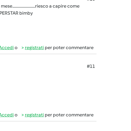
......................riesco a capire come
 SUPERSTAR bimby
Accedi
o
registrati
per poter commentare
#11
Accedi
o
registrati
per poter commentare