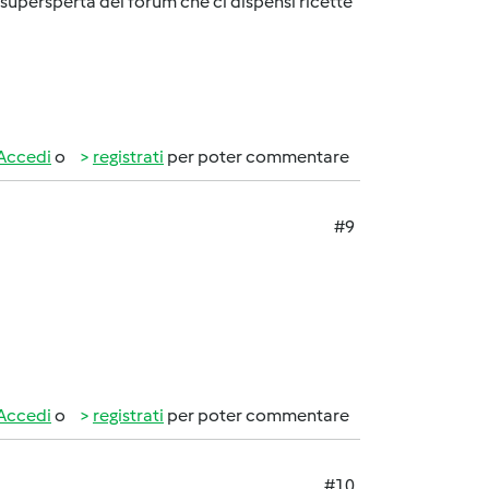
ià supersperta del forum che ci dispensi ricette
Accedi
o
registrati
per poter commentare
#9
Accedi
o
registrati
per poter commentare
#10