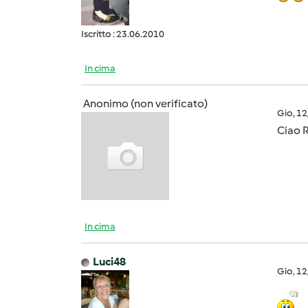
Iscritto : 23.06.2010
In cima
Anonimo (non verificato)
Gio, 1
Ciao R
In cima
Luci48
Gio, 1