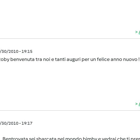
2/30/2010 - 19:15
oby benvenuta tra noi e tanti auguri per un felice anno nuovo !
2/30/2010 - 19:17
Bentrovata sei sbarcata nel mondo bimby e vedrai che ti pre