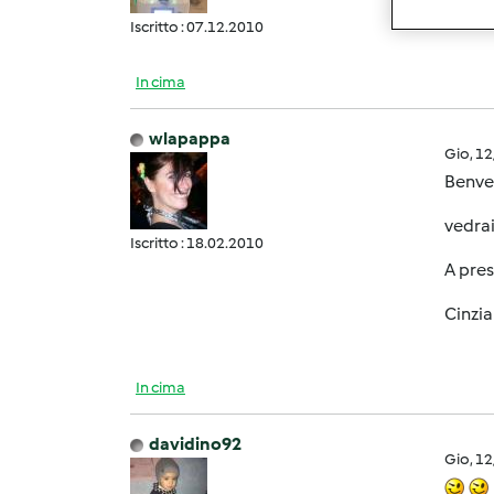
Iscritto : 07.12.2010
In cima
wlapappa
Gio, 1
Benve
vedrai
Iscritto : 18.02.2010
A pres
Cinzia
In cima
davidino92
Gio, 1