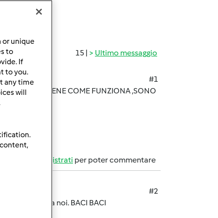
a or unique
es to
15 |
Ultimo messaggio
ide. If
t to you.
#1
t any time
ORUM, NON SO BENE COME FUNZIONA ,SONO
ces will
Y E SPERO
.
ification.
 content,
Accedi
o
registrati
per poter commentare
#2
!! Benvenuta tra noi. BACI BACI