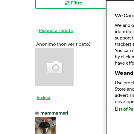
Filtro
I ris
We Care
We and 
Risposta rapida
identifie
support t
Anonimo (non verificato)
trackers 
Mer, 1
You can r
CIAO 
by clicki
UN PO
have effe
We and 
IN VO
Use preci
Store and
advertis
In cima
develop
List of P
mammameri
Gio, 1
Ciao R