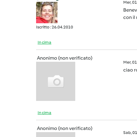
Mer, 0
Benev
con il
Iscritto : 26.04.2010
In cima
Anonimo (non verificato)
Mer, 0
ciao r
In cima
Anonimo (non verificato)
Sab, 0