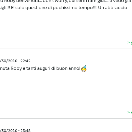
o Roby benvenuta... don't worry, qui sei in famiglia.... ti vedo g
igli!!!! E' solo questione di pochissimo tempo!!!!! Un abbraccio
2/30/2010 - 22:42
uta Roby e tanti auguri di buon anno!
2/30/2010 - 23:48