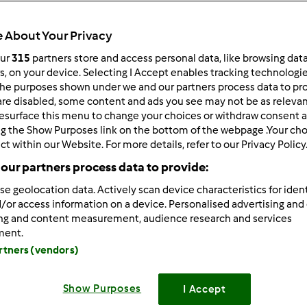
ultati più recenti
10
 About Your Privacy
our
315
partners store and access personal data, like browsing dat
rs, on your device. Selecting I Accept enables tracking technologi
he purposes shown under we and our partners process data to prov
are disabled, some content and ads you see may not be as relevan
2/29/2010 - 21:12
esurface this menu to change your choices or withdraw consent a
A TUTTE, SONO ROBY1070 E SONO ISCRITTA DA POCO AL F
ng the Show Purposes link on the bottom of the webpage .Your choi
 IMBRANATA CON IL COMPUTER. E' DA POCO CHE HO IL BIMB
ct within our Website. For more details, refer to our Privacy Policy
our partners process data to provide:
I PER POTER REALIZZARE TANTE GUSTOSE RICETTE
se geolocation data. Actively scan device characteristics for ident
/or access information on a device. Personalised advertising and
ing and content measurement, audience research and services
ment.
artners (vendors)
2/30/2010 - 14:15
oby1070, non ti preoccupare, all'inizio siamo tutte imbranate!!!
Show Purposes
I Accept