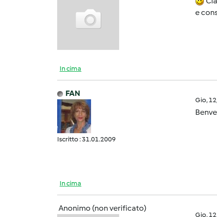
Cia
e cons
In cima
FAN
Gio, 1
Benven
Iscritto : 31.01.2009
In cima
Anonimo (non verificato)
Gio, 1