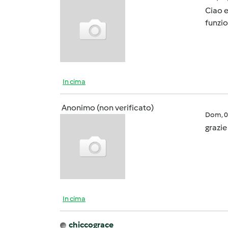
Ciao e
funzio
In cima
Anonimo (non verificato)
Dom, 0
grazie
In cima
chiccograce