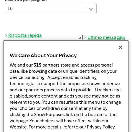
10
Risposta rapida
5 |
Ultimo messaggio
Gast (non verificato)
We Care About Your Privacy
We and our
315
partners store and access personal
data, like browsing data or unique identifiers, on your
device. Selecting I Accept enables tracking
technologies to support the purposes shown under we
and our partners process data to provide. If trackers are
disabled, some content and ads you see may not be as
Mar, 01/04/2011 - 15:46
#1
relevant to you. You can resurface this menu to change
Ciao a tutti, ma perchè non riesco ad inserire la foto??????
your choices or withdraw consent at any time by
clicking the Show Purposes link on the bottom of the
webpage .Your choices will have effect within our
Website. For more details, refer to our Privacy Policy.