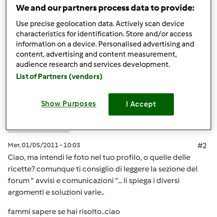
We and our partners process data to provide:
In cima
Use precise geolocation data. Actively scan device
characteristics for identification. Store and/or access
Accedi
o
registrati
per poter commentare
information on a device. Personalised advertising and
content, advertising and content measurement,
Anonimo (non verificato)
audience research and services development.
List of Partners (vendors)
Show Purposes
I Accept
Mer, 01/05/2011 - 10:03
#2
Ciao, ma intendi le foto nel tuo profilo, o quelle delle
ricette? comunque ti consiglio di leggere la sezione del
forum " avvisi e comunicazioni "... li spiega i diversi
argomenti e soluzioni varie..
fammi sapere se hai risolto..ciao