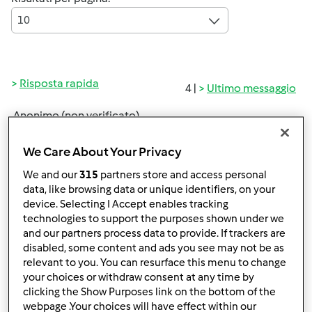
10
Risposta rapida
4 |
Ultimo messaggio
Anonimo (non verificato)
We Care About Your Privacy
We and our
315
partners store and access personal
data, like browsing data or unique identifiers, on your
device. Selecting I Accept enables tracking
technologies to support the purposes shown under we
Mer, 01/12/2011 - 17:46
#1
and our partners process data to provide. If trackers are
Qualcuno in chat mi potrebbe consigliare qualcosa di
disabled, some content and ads you see may not be as
relevant to you. You can resurface this menu to change
veloce da preparare per cena?????
your choices or withdraw consent at any time by
clicking the Show Purposes link on the bottom of the
Grazie Sara
webpage .Your choices will have effect within our