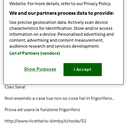
Website. For more details, refer to our Privacy Policy.
We and our partners process data to provide:
In cima
Use precise geolocation data. Actively scan device
characteristics for identification. Store and/or access
information on a device. Personalised advertising and
Accedi
o
registrati
per poter commentare
content, advertising and content measurement,
audience research and services development.
chya72
Iscritto : 13.12.2008
List of Partners (vendors)
Show Purposes
I Accept
Mer, 01/12/2011 - 17:52
#2
Ciao Sara!
Non essendo a casa tua non so cosa hai in frigorifero..
Prova ad usare la funzione frigorifero
http://www.ricettario-bimby.it/node/52