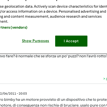
ultati più recenti
10
se geolocation data. Actively scan device characteristics for ident
/or access information on a device. Personalised advertising and
ing and content measurement, audience research and services
ment.
artners (vendors)
2/06/2011 - 19:58
Show Purposes
I Accept
o giorno ho preparato un impasto e durante la fine della lavora
essuna messaggio, il bimby toccandolo era un po' caldo. Ho spen
vo fare? è normale che se sforza un po' puzzi? non l'avrò rotto?
2/06/2011 - 20:03
tro bimby ha un motore provvisto di un dispositivo che lo proteg
otore, di conseguenza non rischia di bruciare. usalo pure con t