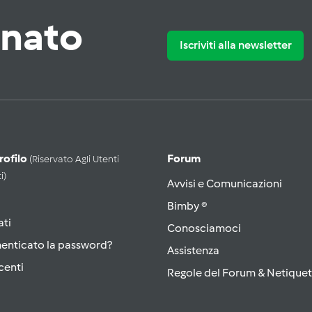
rnato
Iscriviti alla newsletter
Profilo
Forum
(riservato Agli Utenti
i)
Avvisi e Comunicazioni
Bimby ®
ati
Conosciamoci
menticato la password?
Assistenza
centi
Regole del Forum & Netiquet