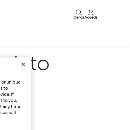
Cerca
Accedi
uciato
a or unique
es to
ide. If
t to you.
t any time
ces will
.