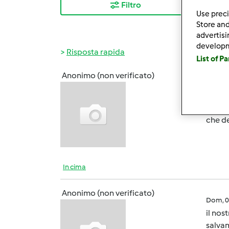
Filtro
I ris
Use preci
Store and
advertis
develop
Risposta rapida
List of P
Anonimo (non verificato)
Dom, 0
l'altr
dato n
che de
In cima
Anonimo (non verificato)
Dom, 0
il nos
salvam