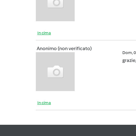
In cima
Anonimo (non verificato)
Dom, 0
grazie
In cima