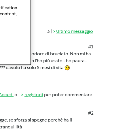
ification.
 content,
3 |
Ultimo messaggio
#1
zione ho sentito odore di bruciato. Non mi ha
to tutto e non l'ho più usato... ho paura...
?? cavolo ha solo 5 mesi di vita
Accedi
o
registrati
per poter commentare
#2
ge, se sforza si spegne perchè ha il
ranquillità