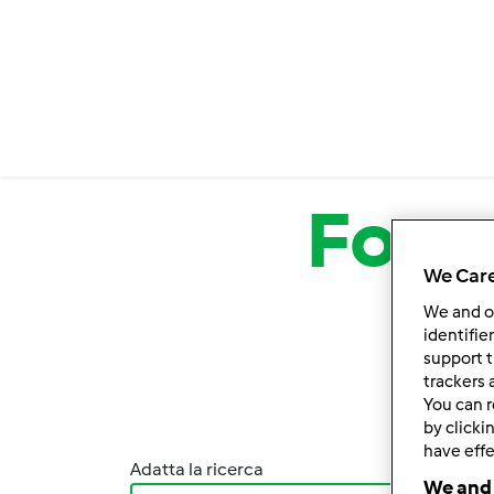
Salta al contenuto principale
For
We Care
We and 
identifie
support t
trackers 
You can r
by clicki
have effe
Adatta la ricerca
Ordina
We and 