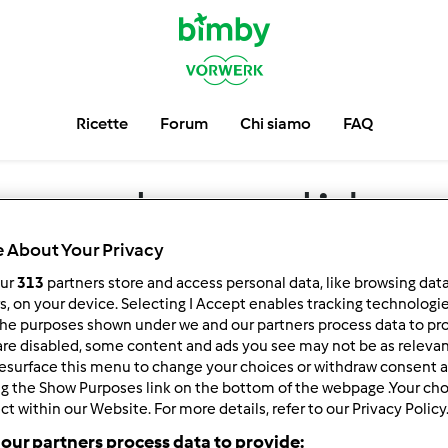
Ricette
Forum
Chi siamo
FAQ
um
odore di br
 About Your Privacy
our
313
partners store and access personal data, like browsing dat
rs, on your device. Selecting I Accept enables tracking technologi
he purposes shown under we and our partners process data to prov
are disabled, some content and ads you see may not be as relevan
esurface this menu to change your choices or withdraw consent a
ng the Show Purposes link on the bottom of the webpage .Your choi
ct within our Website. For more details, refer to our Privacy Policy
 per:
Risultati per pagina:
our partners process data to provide: