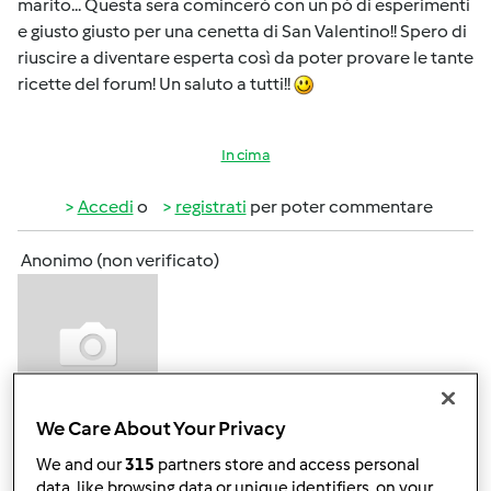
marito... Questa sera comincerò con un pò di esperimenti
e giusto giusto per una cenetta di San Valentino!! Spero di
riuscire a diventare esperta così da poter provare le tante
ricette del forum! Un saluto a tutti!!
In cima
Accedi
o
registrati
per poter commentare
Anonimo (non verificato)
We Care About Your Privacy
Lun, 02/14/2011 - 12:09
#2
We and our
315
partners store and access personal
BENVENUTA!!!!!!! Anche io e il mio raptor siamo solo due
data, like browsing data or unique identifiers, on your