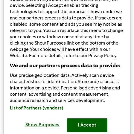
(lui mangia per 1 e mezzo quando va bene.....) ma senza il
device. Selecting I Accept enables tracking
bimby non si può proprio più stare... come ti arriva e lo
technologies to support the purposes shown under we
usi... è finita!!!!! Mai più senza... dà dipendenza!!!!!! Un
and our partners process data to provide. If trackers are
abbraccio
disabled, some content and ads you see may not be as
relevant to you. You can resurface this menu to change
your choices or withdraw consent at any time by
In cima
clicking the Show Purposes link on the bottom of the
webpage .Your choices will have effect within our
Website. For more details, refer to our Privacy Policy.
Accedi
o
registrati
per poter commentare
We and our partners process data to provide:
Anonimo (non verificato)
Use precise geolocation data. Actively scan device
characteristics for identification. Store and/or access
information on a device. Personalised advertising and
content, advertising and content measurement,
audience research and services development.
List of Partners (vendors)
Lun, 02/14/2011 - 12:11
#3
Show Purposes
I Accept
simona.valter@tele2.it
wrote: