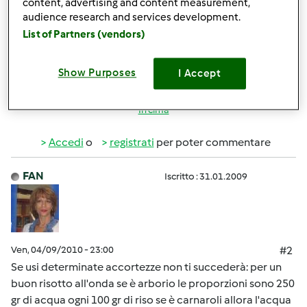
content, advertising and content measurement,
audience research and services development.
PS: la mia collega che ha il bimby da alcuni mesi mi ha
List of Partners (vendors)
detto di fare attenzione in quanto il risotto attacca...E'
vero?
Show Purposes
I Accept
In cima
Accedi
o
registrati
per poter commentare
FAN
Iscritto : 31.01.2009
Ven, 04/09/2010 - 23:00
#2
Se usi determinate accortezze non ti succederà: per un
buon risotto all'onda se è arborio le proporzioni sono 250
gr di acqua ogni 100 gr di riso se è carnaroli allora l'acqua