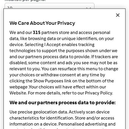
10
We Care About Your Privacy
We and our
315
partners store and access personal
Risposta rapida
3 |
Ultimo messaggio
data, like browsing data or unique identifiers, on your
device. Selecting I Accept enables tracking
Anonimo (non verificato)
technologies to support the purposes shown under we
and our partners process data to provide. If trackers are
disabled, some content and ads you see may not be as
relevant to you. You can resurface this menu to change
your choices or withdraw consent at any time by
clicking the Show Purposes link on the bottom of the
webpage .Your choices will have effect within our
Website. For more details, refer to our Privacy Policy.
Ven, 04/09/2010 - 20:21
#1
We and our partners process data to provide:
E' solo da una settimana che ho il Bimby e domani vorrei
provare a cucinare un risottino al ragù. Mi date qualche
Use precise geolocation data. Actively scan device
characteristics for identification. Store and/or access
consiglio? Grazie.
information on a device. Personalised advertising and