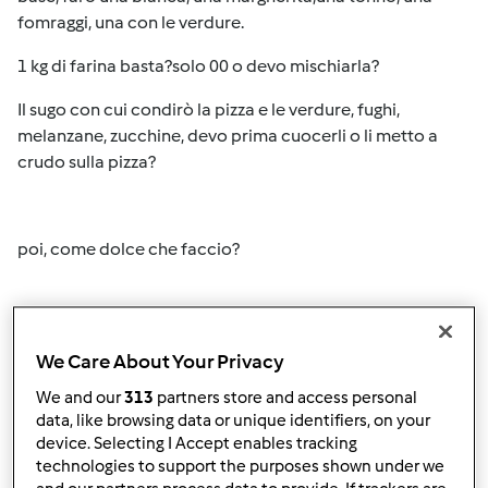
fomraggi, una con le verdure.
1 kg di farina basta?solo 00 o devo mischiarla?
Il sugo con cui condirò la pizza e le verdure, fughi,
melanzane, zucchine, devo prima cuocerli o li metto a
crudo sulla pizza?
poi, come dolce che faccio?
ciao
We Care About Your Privacy
We and our
313
partners store and access personal
In cima
data, like browsing data or unique identifiers, on your
device. Selecting I Accept enables tracking
Accedi
o
registrati
per poter commentare
technologies to support the purposes shown under we