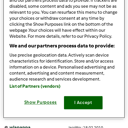
and our partners process data to provide. If trackers are
Anonimo (non verificato)
disabled, some content and ads you see may not be as
relevant to you. You can resurface this menu to change
your choices or withdraw consent at any time by
clicking the Show Purposes link on the bottom of the
webpage .Your choices will have effect within our
Website. For more details, refer to our Privacy Policy.
We and our partners process data to provide:
Gio, 05/19/2011 - 17:17
#2
Use precise geolocation data. Actively scan device
per prima cosa dovrai fare due impasti, perchè è meglio
characteristics for identification. Store and/or access
information on a device. Personalised advertising and
non superare i 600 gr di farina consigliati dalla
content, advertising and content measurement,
Contempora. io uso sempre metà farina 00 e metà
audience research and services development.
manitoba
List of Partners (vendors)
In cima
Show Purposes
I Accept
Accedi
o
registrati
per poter commentare
wlapappa
Iscritto : 18.02.2010