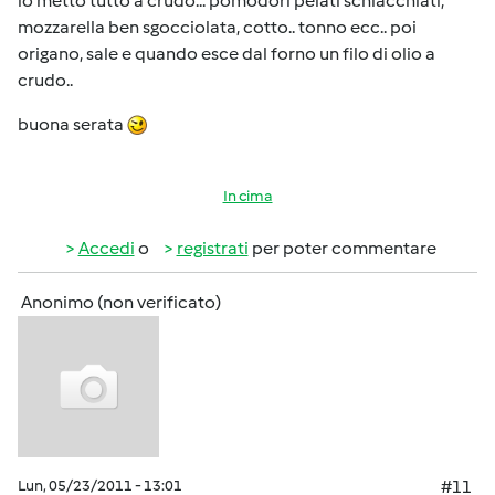
io metto tutto a crudo... pomodori pelati schiacchiati,
mozzarella ben sgocciolata, cotto.. tonno ecc.. poi
origano, sale e quando esce dal forno un filo di olio a
crudo..
buona serata
In cima
Accedi
o
registrati
per poter commentare
Anonimo (non verificato)
Lun, 05/23/2011 - 13:01
#11