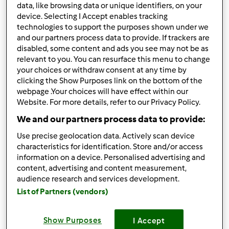
data, like browsing data or unique identifiers, on your
Accedi
o
registrati
per poter commentare
device. Selecting I Accept enables tracking
technologies to support the purposes shown under we
and our partners process data to provide. If trackers are
Anonimo (non verificato)
disabled, some content and ads you see may not be as
relevant to you. You can resurface this menu to change
your choices or withdraw consent at any time by
clicking the Show Purposes link on the bottom of the
webpage .Your choices will have effect within our
Website. For more details, refer to our Privacy Policy.
We and our partners process data to provide:
Ven, 05/20/2011 - 14:21
#3
GENIALE. davvero complimenti!
Use precise geolocation data. Actively scan device
characteristics for identification. Store and/or access
information on a device. Personalised advertising and
content, advertising and content measurement,
In cima
audience research and services development.
List of Partners (vendors)
Accedi
o
registrati
per poter commentare
Anonimo (non verificato)
Show Purposes
I Accept