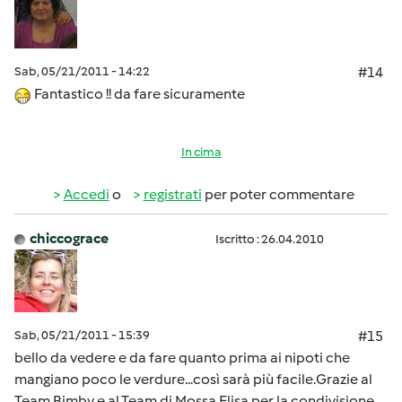
Sab, 05/21/2011 - 14:22
#14
Fantastico !! da fare sicuramente
In cima
Accedi
o
registrati
per poter commentare
chiccograce
Iscritto : 26.04.2010
Sab, 05/21/2011 - 15:39
#15
bello da vedere e da fare quanto prima ai nipoti che
mangiano poco le verdure...così sarà più facile.Grazie al
Team Bimby e al Team di Mossa Elisa per la condivisione