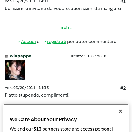
Ven, 05/20/2011 - 14:11
#1
bellissimi e invitanti da vedere, buonissimi da mangiare
In cima
Accedi
o
registrati
per poter commentare
wlapappa
Iscritto : 18.02.2010
Ven, 05/20/2011 - 14:13
#2
Piatto stupendo, complimenti!
Ah! mi piace questa sezione
We Care About Your Privacy
In cima
We and our
313
partners store and access personal