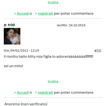
In cima
Accedi
o
registrati
per poter commentare
fr00
Iscritto : 24.10.2010
Gio, 09/01/2011 - 12:19
#10
il risotto hallo kitty mia figlia lo adoreràààààààà!!!!!!!!!!!
sei un mito!
In cima
Accedi
o
registrati
per poter commentare
Anonimo (non verificato)