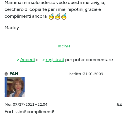
Mamma mia solo adesso vedo questa meraviglia,
cercherò di copiarle per i miei nipotini, grazie e
complimenti ancora
Maddy
In cima
Accedi
o
registrati
per poter commentare
FAN
Iscritto : 31.01.2009
Mer, 07/27/2011 - 22:04
#4
Fortissimi! complimenti!