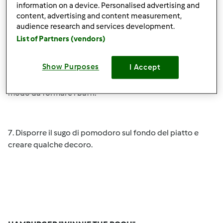
information on a device. Personalised advertising and
cerchietto e due triangolini, con cui realizzare il
content, advertising and content measurement,
fiocchetto rosso.
audience research and services development.
List of Partners (vendors)
Show Purposes
I Accept
6. Ricavare 6 filetti dalle olive e posizionarli (3 per lato) in
modo da formare i baffi.
7. Disporre il sugo di pomodoro sul fondo del piatto e
creare qualche decoro.