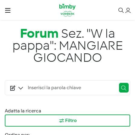
Salta al contenuto principale
Forum
Sez. "W la
pappa": MANGIARE
GIOCANDO
Adatta la ricerca
Filtro
Ordina per: