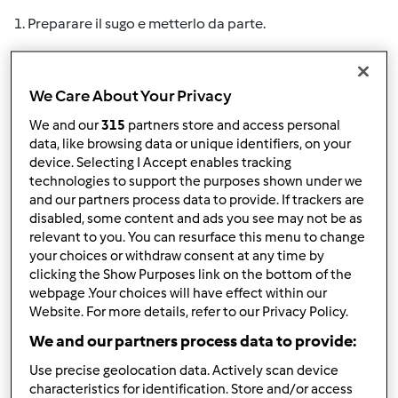
1. Preparare il sugo e metterlo da parte.
2. Preparare il risotto bianco, trasferirlo in un piatto e
We Care About Your Privacy
(aiutandosi con le mani e con una forchetta) dargli la
We and our
315
partners store and access personal
forma della testa di Hello Kitty.
data, like browsing data or unique identifiers, on your
device. Selecting I Accept enables tracking
technologies to support the purposes shown under we
and our partners process data to provide. If trackers are
3. Affettare la punta di due olive nere e posizionarle per
disabled, some content and ads you see may not be as
formare gli occhi.
relevant to you. You can resurface this menu to change
your choices or withdraw consent at any time by
clicking the Show Purposes link on the bottom of the
webpage .Your choices will have effect within our
4. Dalla scorza del limone ricavare un cerchietto e
Website. For more details, refer to our Privacy Policy.
posizionarlo come nasino.
We and our partners process data to provide:
Use precise geolocation data. Actively scan device
characteristics for identification. Store and/or access
5. Tagliare il pomodoro, privarlo dei semi e ricavare un