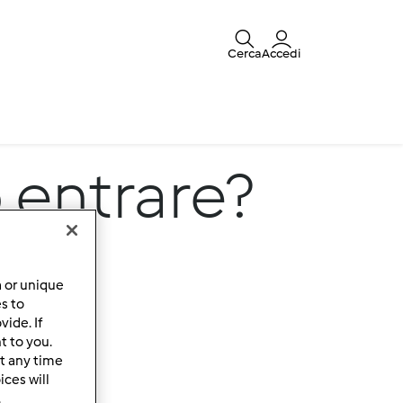
Cerca
Accedi
entrare?
a or unique
es to
ide. If
t to you.
t any time
ces will
.