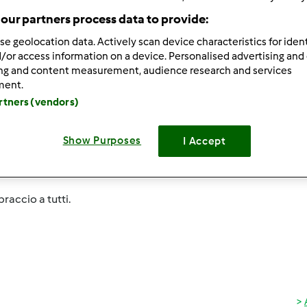
ultati più recenti
10
our partners process data to provide:
se geolocation data. Actively scan device characteristics for ident
/or access information on a device. Personalised advertising and
ing and content measurement, audience research and services
ment.
artners (vendors)
2/28/2010 - 16:01
 tutti
Show Purposes
I Accept
amo cristina. Ho il bimby da qualche tempo ma sono sicura di 
 vostro aiuto imparerò anch'io.
raccio a tutti.