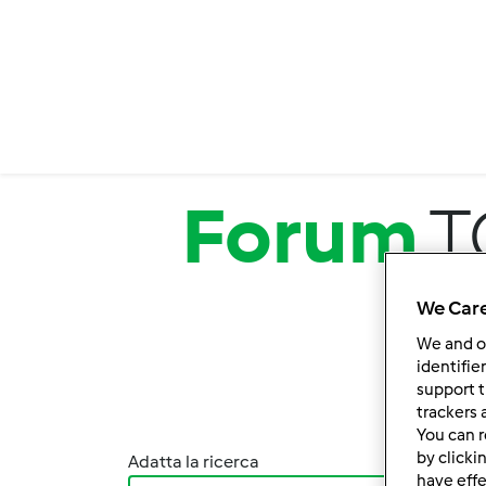
Salta al contenuto principale
Forum
T
We Care
We and 
identifie
support t
trackers 
You can r
by clicki
Adatta la ricerca
Ordina
have effe