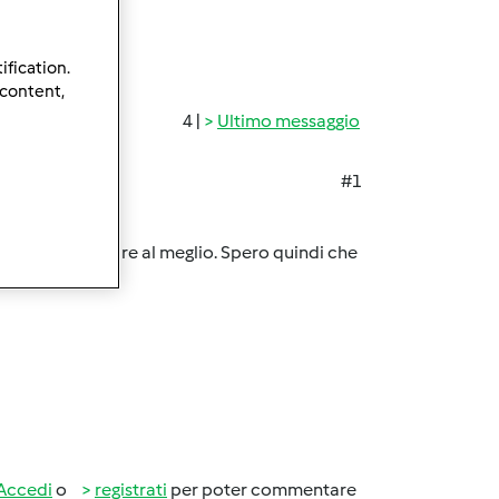
ification.
 content,
4 |
Ultimo messaggio
#1
non saperlo usare al meglio. Spero quindi che
Accedi
o
registrati
per poter commentare