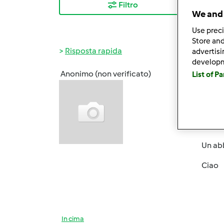
Filtro
I ris
We and 
Use preci
Store and
Risposta rapida
advertis
develop
Anonimo (non verificato)
List of P
Dom, 0
Ciao a
mi chi
con il
Un abb
Ciao
In cima