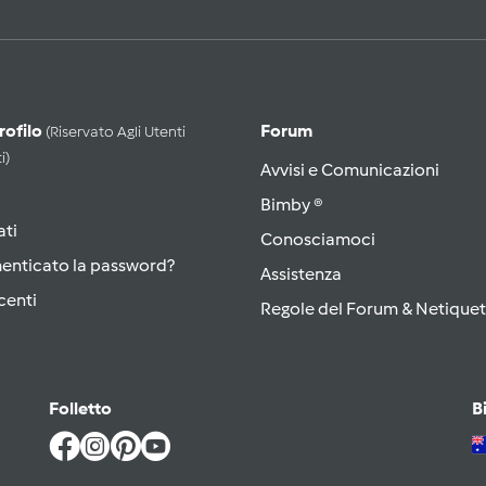
Profilo
Forum
(riservato Agli Utenti
i)
Avvisi e Comunicazioni
Bimby ®
ati
Conosciamoci
menticato la password?
Assistenza
centi
Regole del Forum & Netiquet
Folletto
B