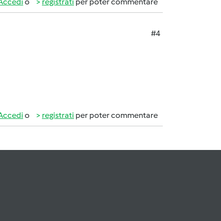
Accedi
o
registrati
per poter commentare
#4
Accedi
o
registrati
per poter commentare