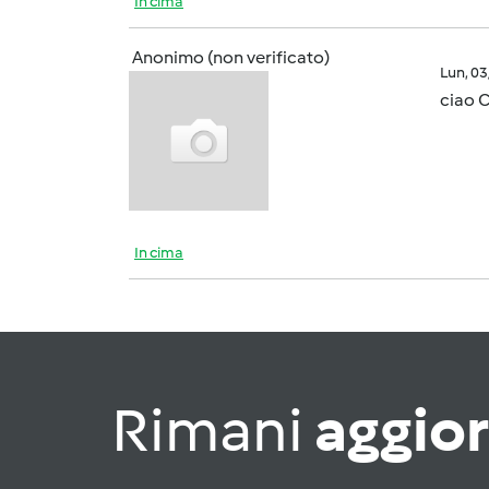
In cima
Anonimo (non verificato)
Lun, 0
ciao C
In cima
Rimani
aggio