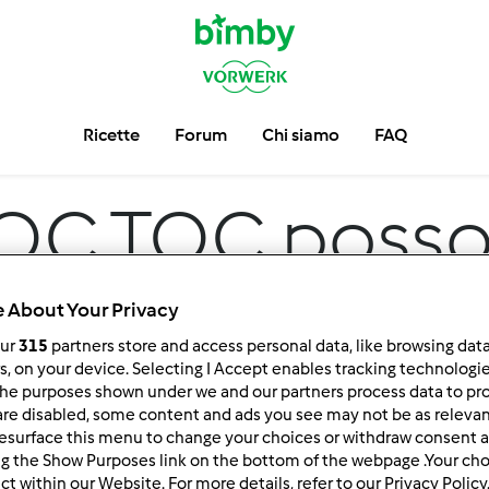
Ricette
Forum
Chi siamo
FAQ
OC TOC posso 
 About Your Privacy
our
315
partners store and access personal data, like browsing dat
rs, on your device. Selecting I Accept enables tracking technologi
he purposes shown under we and our partners process data to prov
are disabled, some content and ads you see may not be as relevan
esurface this menu to change your choices or withdraw consent a
ng the Show Purposes link on the bottom of the webpage .Your choi
 per:
Risultati per pagina:
ct within our Website. For more details, refer to our Privacy Policy