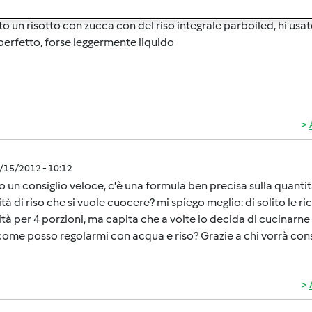
0/20/2017 - 12:56
to un risotto con zucca con del riso integrale parboiled, hi usato
perfetto, forse leggermente liquido
3/15/2012 - 10:12
 un consiglio veloce, c'è una formula ben precisa sulla quantit
tà di riso che si vuole cuocere? mi spiego meglio: di solito le ri
tà per 4 porzioni, ma capita che a volte io decida di cucinarne 
come posso regolarmi con acqua e riso? Grazie a chi vorrà cons