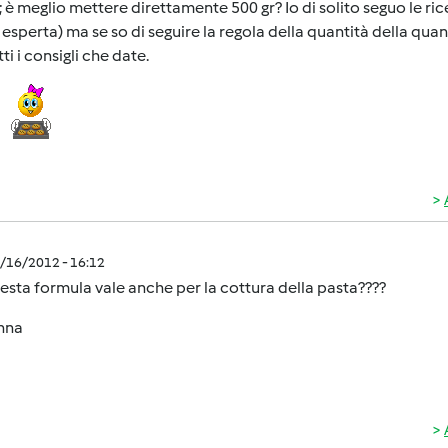
o; è meglio mettere direttamente 500 gr? Io di solito seguo le r
esperta) ma se so di seguire la regola della quantità della quant
tti i consigli che date.
ia
3/16/2012 - 16:12
sta formula vale anche per la cottura della pasta????
nna