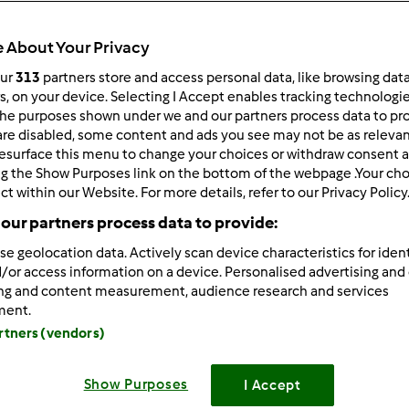
 per:
Risultati per pagina:
 About Your Privacy
ultati più recenti
10
our
313
partners store and access personal data, like browsing dat
rs, on your device. Selecting I Accept enables tracking technologi
he purposes shown under we and our partners process data to prov
are disabled, some content and ads you see may not be as relevan
esurface this menu to change your choices or withdraw consent a
ng the Show Purposes link on the bottom of the webpage .Your choi
ct within our Website. For more details, refer to our Privacy Policy
2/20/2018 - 20:45
our partners process data to provide:
 tutti e grazie se qualcuno potra' consigliarmi domenica ho gen
se geolocation data. Actively scan device characteristics for ident
 che tutti quelli che ho visto le dosi sono x 4 persone, noi sia
/or access information on a device. Personalised advertising and
ndera
ing and content measurement, audience research and services
ment.
artners (vendors)
Show Purposes
I Accept