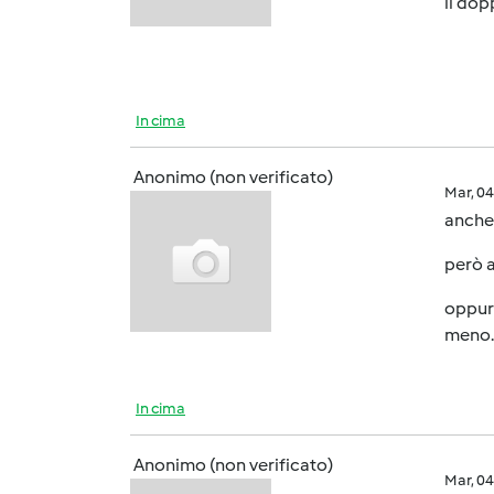
il dop
In cima
Anonimo (non verificato)
Mar, 0
anche 
però a
oppure
meno.
In cima
Anonimo (non verificato)
Mar, 0