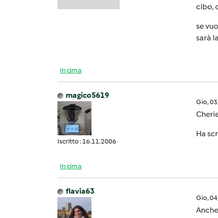
cibo, 
se vuo
sarà l
In cima
magico5619
Gio, 0
Cherie
Ha scr
Iscritto : 16.11.2006
In cima
flavia63
Gio, 0
Anche 