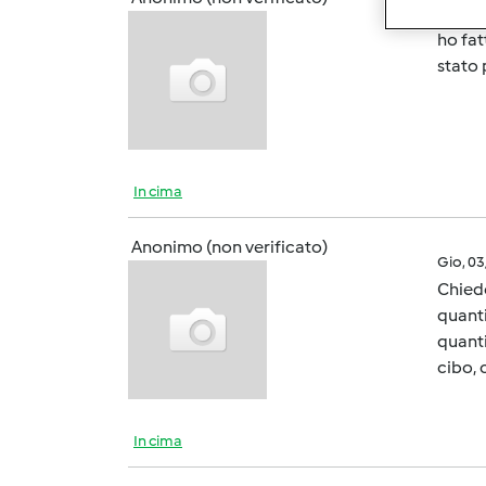
Ven, 1
ho fat
stato 
In cima
Anonimo (non verificato)
Gio, 0
Chiedo
quanti
quanti
cibo, 
In cima