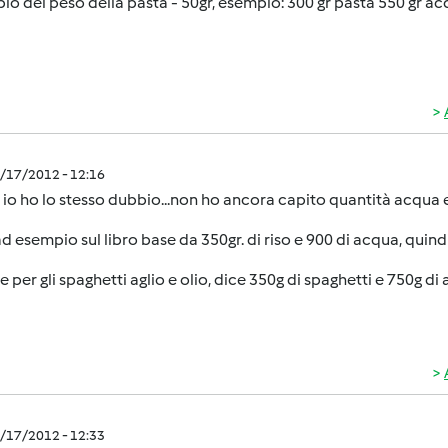
pio del peso della pasta - 50gr, esempio: 300 gr pasta 550 gr ac
4/17/2012 - 12:16
io ho lo stesso dubbio...non ho ancora capito quantità acqua e
d esempio sul libro base da 350gr. di riso e 900 di acqua, quind
 per gli spaghetti aglio e olio, dice 350g di spaghetti e 750g d
4/17/2012 - 12:33