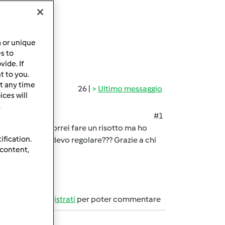
a or unique
es to
ide. If
t to you.
t any time
26 |
Ultimo messaggio
ces will
.
#1
te a pranzo e vorrei fare un risotto ma ho
ification.
mo in 6 come mi devo regolare??? Grazie a chi
 content,
Accedi
o
registrati
per poter commentare