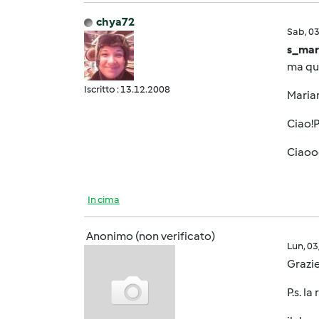
chya72
Sab, 0
s_mar
ma que
Iscritto : 13.12.2008
Maria
Ciao!P
Ciao
In cima
Anonimo (non verificato)
Lun, 0
Grazie
P.s. l