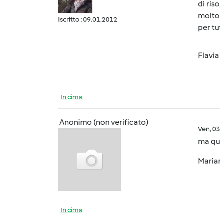
di ris
molto 
Iscritto : 09.01.2012
per tu
Flav
In cima
Anonimo (non verificato)
Ven, 0
ma que
Maria
In cima