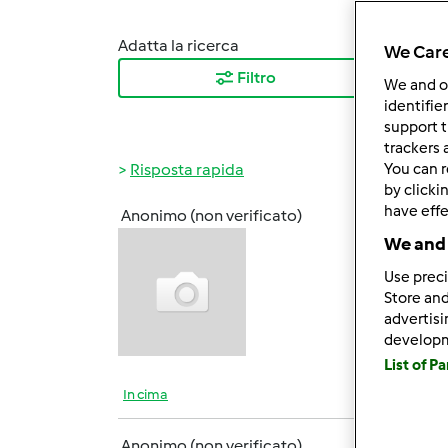
Adatta la ricerca
Ordina
We Care
Filtro
I ris
We and 
identifie
support t
trackers 
Risposta rapida
You can r
by clicki
have effe
Anonimo (non verificato)
Mar, 0
We and 
ciao a
Use preci
notato
Store and
rispo
advertis
develop
List of P
In cima
Anonimo (non verificato)