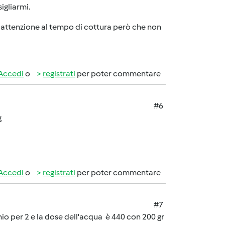
igliarmi.
... attenzione al tempo di cottura però che non
Accedi
o
registrati
per poter commentare
#6
g
Accedi
o
registrati
per poter commentare
#7
hio per 2 e la dose dell'acqua è 440 con 200 gr