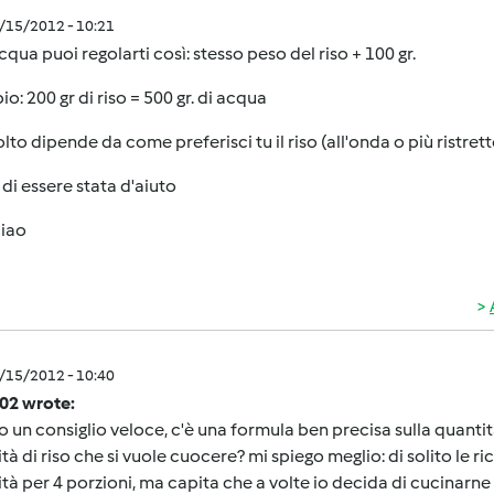
3/15/2012 - 10:21
acqua puoi regolarti così: stesso peso del riso + 100 gr.
o: 200 gr di riso = 500 gr. di acqua
lto dipende da come preferisci tu il riso (all'onda o più ristretto
di essere stata d'aiuto
ciao
3/15/2012 - 10:40
o02 wrote:
 un consiglio veloce, c'è una formula ben precisa sulla quantit
tà di riso che si vuole cuocere? mi spiego meglio: di solito le ri
tà per 4 porzioni, ma capita che a volte io decida di cucinarne 