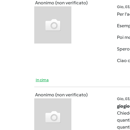
Anonimo (non verificato)
Gio, 0
Per l'
Esempi
Poi mo
Spero 
Ciao 
In cima
Anonimo (non verificato)
Gio, 0
giogi
Chiedo
quanti
quanti