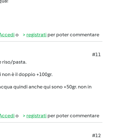
qua!
Accedi
o
registrati
per poter commentare
#11
 riso/pasta.
i non è il doppio +100gr.
i acqua quindi anche qui sono +50gr. non in
Accedi
o
registrati
per poter commentare
#12