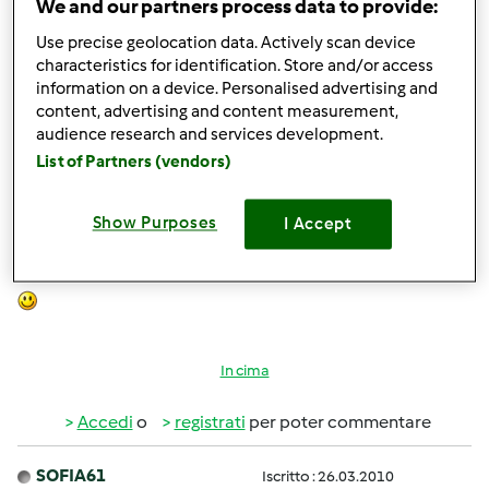
We and our partners process data to provide:
In cima
Use precise geolocation data. Actively scan device
Accedi
o
registrati
per poter commentare
characteristics for identification. Store and/or access
information on a device. Personalised advertising and
chya72
content, advertising and content measurement,
Iscritto : 13.12.2008
audience research and services development.
List of Partners (vendors)
Show Purposes
I Accept
Ven, 05/21/2010 - 07:33
#2
Confermo e sottoscrivo!!!
In cima
Accedi
o
registrati
per poter commentare
SOFIA61
Iscritto : 26.03.2010