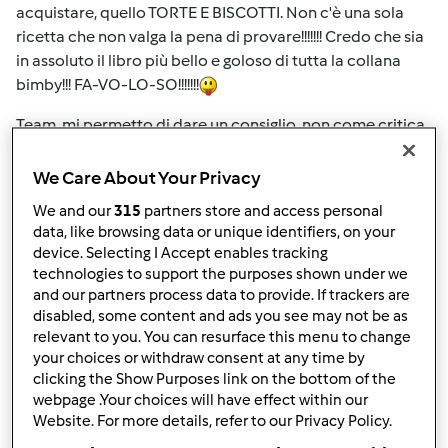
acquistare, quello TORTE E BISCOTTI. Non c'è una sola
ricetta che non valga la pena di provare!!!!!!! Credo che sia
in assoluto il libro più bello e goloso di tutta la collana
bimby!!! FA-VO-LO-SO!!!!!!!
Team, mi permetto di dare un consiglio, non come critica
ma solo come spunto per migliorare: credo che farebbe
piacere a tutti noi che nei libri di cucina ci fosse per ogni
We Care About Your Privacy
ricetta, la foto della ricetta finita. Sarebbe di grande aiuto
We and our
315
partners store and access personal
sia nella scelta delle ricette sia per sapere che cosa uno
data, like browsing data or unique identifiers, on your
dovrebbe aspettarsi a ricetta finita! E' evidente che non
device. Selecting I Accept enables tracking
per tutte le ricette si può mettere una bella foto a pagina
technologies to support the purposes shown under we
intera, altrimenti i libri diventerebbero alti come
and our partners process data to provide. If trackers are
enciclopedie... ma magari per quelle ricette che non
disabled, some content and ads you see may not be as
relevant to you. You can resurface this menu to change
hanno l'illustrazione intera nella pagina a lato, si potrebbe
your choices or withdraw consent at any time by
mettere una foto piccina piccina.... magari in un angolino!!!
clicking the Show Purposes link on the bottom of the
Spero di essermi spiegata!!
webpage .Your choices will have effect within our
Website. For more details, refer to our Privacy Policy.