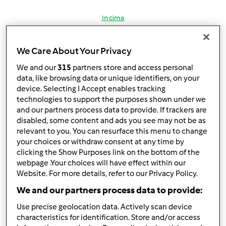
In cima
Accedi
o
registrati
per poter commentare
We Care About Your Privacy
Anonimo (non verificato)
We and our
315
partners store and access personal
data, like browsing data or unique identifiers, on your
device. Selecting I Accept enables tracking
technologies to support the purposes shown under we
and our partners process data to provide. If trackers are
disabled, some content and ads you see may not be as
relevant to you. You can resurface this menu to change
your choices or withdraw consent at any time by
Ven, 05/04/2012 - 06:38
#2
clicking the Show Purposes link on the bottom of the
Ne ho sentito parlare anch'io, anche in modo positivo se
webpage .Your choices will have effect within our
Website. For more details, refer to our Privacy Policy.
devo dire la verità. Però dubito che possa costare così
tanto in meno del bimby e avere le stesse potenzialità,
We and our partners process data to provide:
bisognerebbe sentire qualcuno che l'ha comprato. Il
Use precise geolocation data. Actively scan device
bimby i soldi spesi li vale tutti, sono tanti e ci
characteristics for identification. Store and/or access
mancherebbe pure che non li valesse!