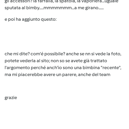
gli accessori? la farfalla, la spatola, la vaporiera...uguale
sputata al bimby.....mmmmmmm...a me girano......
e poi ha aggiunto questo:
che mi dite? com'é possibile? anche se nn si vede la foto,
potete vederla al sito; non so se avete già trattato
l'argomento perché anch'io sono una bimbina "recente",
ma mi piacerebbe avere un parere, anche del team
grazie