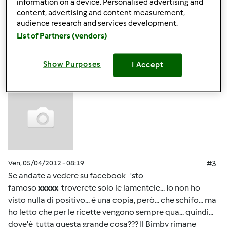
information on a device. Personalised advertising and
content, advertising and content measurement,
audience research and services development.
In cima
List of Partners (vendors)
Accedi
o
registrati
per poter commentare
Show Purposes
I Accept
Anonimo (non verificato)
Ven, 05/04/2012 - 08:19
#3
Se andate a vedere su facebook 'sto
famoso
xxxxx
troverete solo le lamentele... Io non ho
visto nulla di positivo... é una copia, però... che schifo... ma
ho letto che per le ricette vengono sempre qua... quindi...
dove'è tutta questa grande cosa??? Il Bimby rimane