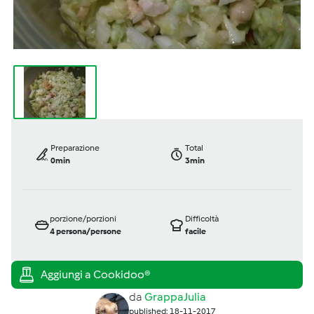
Preparazione
Total
0min
3min
porzione/porzioni
Difficoltà
4
persona/persone
facile
da
GrappaJulia
published: 18-11-2017