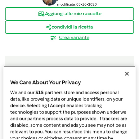
modificata: 08-10-2020
Aggiungi alle mie raccolte
condividi la ricetta
Crea variante
Ingredienti
We Care About Your Privacy
We and our
315
partners store and access personal
Insalata di cavolo bianco
data, like browsing data or unique identifiers, on your
50
grammi
noci sgusciate
device. Selecting I Accept enables tracking
500
grammi
cavolo bianco,
taglato
technologies to support the purposes shown under we
and our partners process data to provide. If trackers are
grossolamente
disabled, some content and ads you see may not be as
1
pezzo
mela rossa,
tagliata in 4
relevant to you. You can resurface this menu to change
1
cucchiaino
sale fino
your choices or withdraw consent at any time by