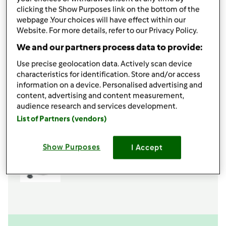
1
pizzico
pepe macinato
clicking the Show Purposes link on the bottom of the
30
grammi
aceto bianco
webpage .Your choices will have effect within our
30
grammi
olio di oliva
Website. For more details, refer to our Privacy Policy.
Aggiungi alla lista della spesa
We and our partners process data to provide:
Use precise geolocation data. Actively scan device
characteristics for identification. Store and/or access
information on a device. Personalised advertising and
Accessori che ti serviranno
content, advertising and content measurement,
audience research and services development.
Spatola
List of Partners (vendors)
acquista
Show Purposes
I Accept
Boccale Completo TM6
acquista