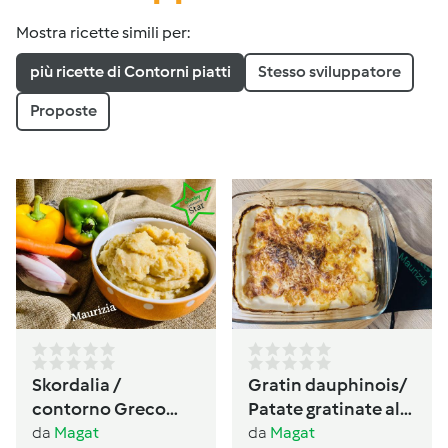
Mostra ricette simili per:
più ricette di Contorni piatti
Stesso sviluppatore
Proposte
Skordalia /
Gratin dauphinois/
contorno Greco
Patate gratinate alla
🇬🇷 senza glutine,
Francese
da
Magat
da
Magat