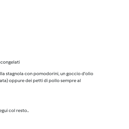
a congelati
ella stagnola con pomodorini, un goccio d'olio
zata) oppure dei petti di pollo sempre al
gui col resto..