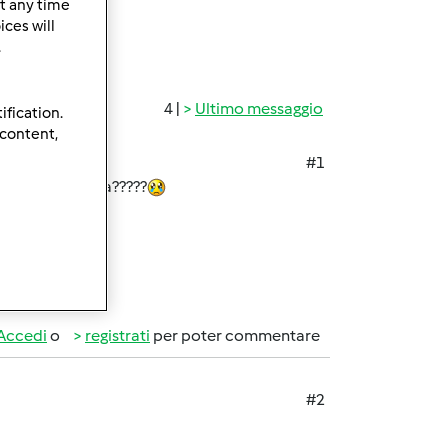
t any time
ces will
.
4 |
Ultimo messaggio
ification.
 content,
#1
parare per cena?????
Accedi
o
registrati
per poter commentare
#2