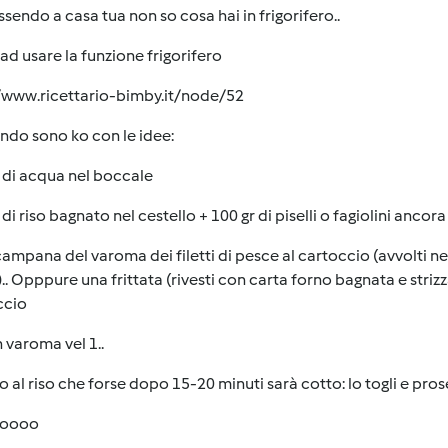
sendo a casa tua non so cosa hai in frigorifero..
ad usare la funzione frigorifero
//www.ricettario-bimby.it/node/52
ndo sono ko con le idee:
 di acqua nel boccale
 di riso bagnato nel cestello + 100 gr di piselli o fagiolini ancor
campana del varoma dei filetti di pesce al cartoccio (avvolti n
).. Opppure una frittata (rivesti con carta forno bagnata e striz
ccio
 varoma vel 1..
 al riso che forse dopo 15-20 minuti sarà cotto: lo togli e prose
ooooo