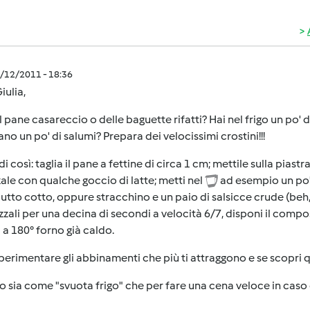
1/12/2011 - 18:36
iulia,
l pane casareccio o delle baguette rifatti? Hai nel frigo un po'
no un po' di salumi? Prepara dei velocissimi crostini!!!
i così: taglia il pane a fettine di circa 1 cm; mettile sulla piast
ale con qualche goccio di latte; metti nel
ad esempio un po'
utto cotto, oppure stracchino e un paio di salsicce crude (beh, 
zali per una decina di secondi a velocità 6/7, disponi il comp
 a 180° forno già caldo.
perimentare gli abbinamenti che più ti attraggono e se scopri q
uso sia come "svuota frigo" che per fare una cena veloce in caso di