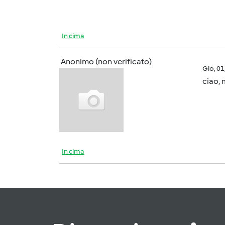
In cima
Anonimo (non verificato)
Gio, 0
ciao, 
In cima