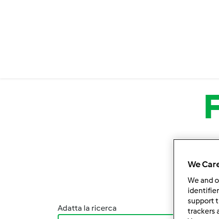
Salta al contenuto principale
We Care
We and 
identifie
support t
Adatta la ricerca
Ordina
trackers 