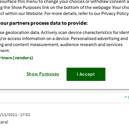
esurface this menu to change your choices or withdraw consent a
ultati più recenti
10
ng the Show Purposes link on the bottom of the webpage .Your choi
ct within our Website. For more details, refer to our Privacy Policy
our partners process data to provide:
se geolocation data. Actively scan device characteristics for ident
/or access information on a device. Personalised advertising and
ing and content measurement, audience research and services
1/12/2011 - 17:46
ment.
no in chat mi potrebbe consigliare qualcosa di veloce da pre
artners (vendors)
e Sara
Show Purposes
I Accept
1/12/2011 - 17:52
ara!