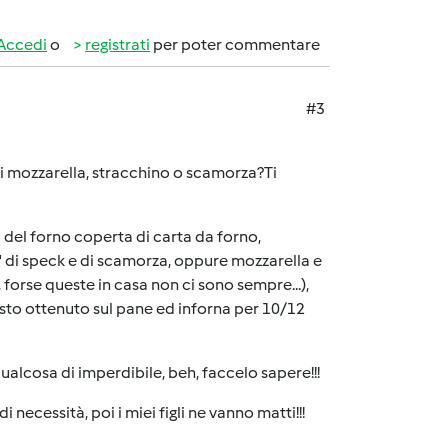
Accedi
o
registrati
per poter commentare
#3
 di mozzarella, stracchino o scamorza?Ti
ra del forno coperta di carta da forno,
 di speck e di scamorza, oppure mozzarella e
forse queste in casa non ci sono sempre...),
osto ottenuto sul pane ed inforna per 10/12
ualcosa di imperdibile, beh, faccelo sapere!!!
 necessità, poi i miei figli ne vanno matti!!!