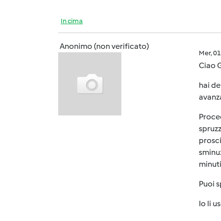
In cima
Anonimo (non verificato)
Mer, 0
Ciao G
hai de
avanza
Proced
spruzz
prosci
sminuz
minuti
Puoi s
Io li 