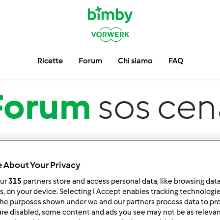
Ricette
Forum
Chi siamo
FAQ
Forum
sos cen
 About Your Privacy
our
315
partners store and access personal data, like browsing dat
rs, on your device. Selecting I Accept enables tracking technologi
he purposes shown under we and our partners process data to prov
 per:
Risultati per pagina:
are disabled, some content and ads you see may not be as relevan