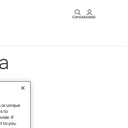
Cerca
Accedi
a
a or unique
es to
ide. If
t to you.