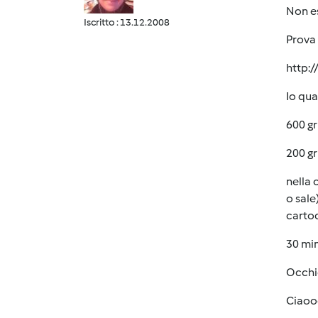
Non es
Iscritto : 13.12.2008
Prova 
http:
Io qua
600 gr
200 gr
nella 
o sale
carto
30 min
Occhio
Ciao