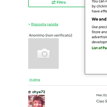
You can r
Filtro
I ris
by clicki
have effe
We and 
Risposta rapida
Use preci
Store and
Anonimo (non verificato)
advertis
Mer, 0
develop
Qualcu
List of P
Grazi
In cima
chya72
Mer, 0
Ciao S