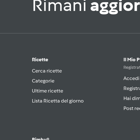
Rimani
aggio
Ricette
Il Mio 
Registrat
Cerca ricette
Accedi
Categorie
Registr
Ultime ricette
Hai di
Lista Ricetta del giorno
Post re
Bimby®