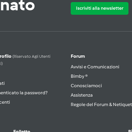
rnato
Iscriviti alla newsletter
Profilo
Forum
(riservato Agli Utenti
i)
Avvisi e Comunicazioni
Bimby ®
ati
Conosciamoci
menticato la password?
Assistenza
centi
Regole del Forum & Netiquet
Folletto
B