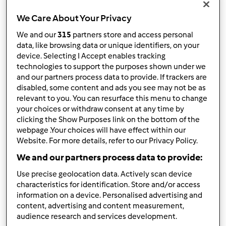
We Care About Your Privacy
Ordina per:
We and our
315
partners store and access personal
I risultati più recenti
data, like browsing data or unique identifiers, on your
device. Selecting I Accept enables tracking
Risultati per pagina:
technologies to support the purposes shown under we
10
and our partners process data to provide. If trackers are
disabled, some content and ads you see may not be as
relevant to you. You can resurface this menu to change
your choices or withdraw consent at any time by
clicking the Show Purposes link on the bottom of the
Risposta rapida
2 |
Ultimo messaggio
webpage .Your choices will have effect within our
Website. For more details, refer to our Privacy Policy.
Team Bimby
Iscritto : 11.12.2009
We and our partners process data to provide:
Use precise geolocation data. Actively scan device
characteristics for identification. Store and/or access
information on a device. Personalised advertising and
Gio, 08/08/2019 - 12:37
#1
content, advertising and content measurement,
Ciao Aieiebrazu,
audience research and services development.