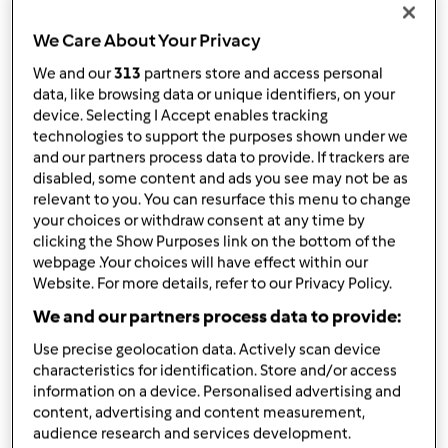
Bimby ® TM 31
We Care About Your Privacy
da
occhidimandorla
published: 21-06-2018
We and our
313
partners store and access personal
modificata: 21-06-2018
data, like browsing data or unique identifiers, on your
Aggiungi alle mie raccolte
device. Selecting I Accept enables tracking
technologies to support the purposes shown under we
condividi la ricetta
and our partners process data to provide. If trackers are
disabled, some content and ads you see may not be as
Crea variante
relevant to you. You can resurface this menu to change
your choices or withdraw consent at any time by
clicking the Show Purposes link on the bottom of the
webpage .Your choices will have effect within our
Website. For more details, refer to our Privacy Policy.
We and our partners process data to provide:
Ingredienti
Use precise geolocation data. Actively scan device
Pesto di finocchietto selvatico
characteristics for identification. Store and/or access
information on a device. Personalised advertising and
50
grammi
finocchietto selvatico
content, advertising and content measurement,
35
grammi
parmigiano o pecorino
audience research and services development.