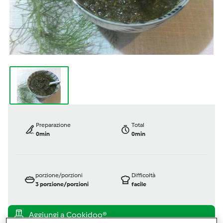
Preparazione
Total
0min
0min
porzione/porzioni
Difficoltà
3
porzione/porzioni
facile