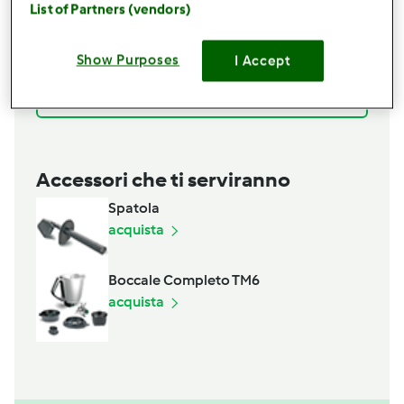
30
grammi
di mandorle pelate
List of Partners (vendors)
1/2
spicchio di aglio
120
grammi
olio d'oliva
Show Purposes
I Accept
sale q.b.
Aggiungi alla lista della spesa
Accessori che ti serviranno
Spatola
acquista
Boccale Completo TM6
acquista