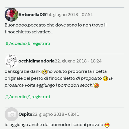
AntonellaDG
24. giugno 2018 - 07:51
Buonoooo.peccato che dove sono io non trovo il
finocchietto selvatico...
Accedi
o
registrati
occhidimandorla
22. giugno 2018 - 18:24
danki
:grazie danki
ho voluto proporre la ricetta
originale del pesto di finocchietto
di proposito
la
prossima volta aggiungo i pomodori secchi
Accedi
o
registrati
Ospite
22. giugno 2018 - 08:41
io aggiungo anche dei pomodori secchi provalo