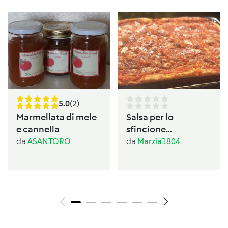
5.0
(2)
Marmellata di mele
Salsa per lo
e cannella
sfincione
palermitano
da
ASANTORO
da
Marzia1804