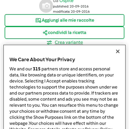
da
Ospite
published: 20-09-2016
modificata: 20-09-2016
Aggiungi alle mie raccolte
condividi la ricetta
Crea variante
We Care About Your Privacy
We and our
315
partners store and access personal
data, like browsing data or unique identifiers, on your
device. Selecting I Accept enables tracking
Ingredienti
technologies to support the purposes shown under we
and our partners process data to provide. If trackers are
Filetti di cernia con salsa al pomodoro
disabled, some content and ads you see may not be as
2
filetti di cernia
relevant to you. You can resurface this menu to change
500
grammi
pomodorini ciliegino
your choices or withdraw consent at any time by
clicking the Show Purposes link on the bottom of the
1
1 scalogno
webpage .Your choices will have effect within our
prezzemolo qb