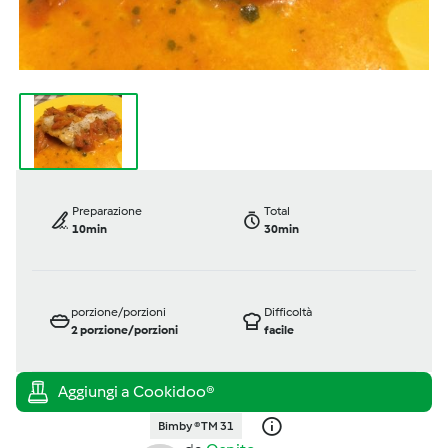
Preparazione
Total
10min
30min
porzione/porzioni
Difficoltà
2
porzione/porzioni
facile
Bimby ® TM 31