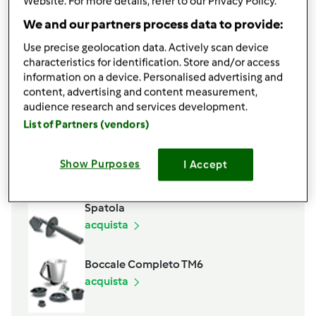
Website. For more details, refer to our Privacy Policy.
Sale e pepe qb
We and our partners process data to provide:
Acqua qb (circa mezzo bicchiere)
olio un filo (EVO)
Use precise geolocation data. Actively scan device
characteristics for identification. Store and/or access
Aggiungi alla lista della spesa
information on a device. Personalised advertising and
content, advertising and content measurement,
audience research and services development.
List of Partners (vendors)
Accessori che ti serviranno
Varoma
Show Purposes
I Accept
acquista
Spatola
acquista
Boccale Completo TM6
acquista