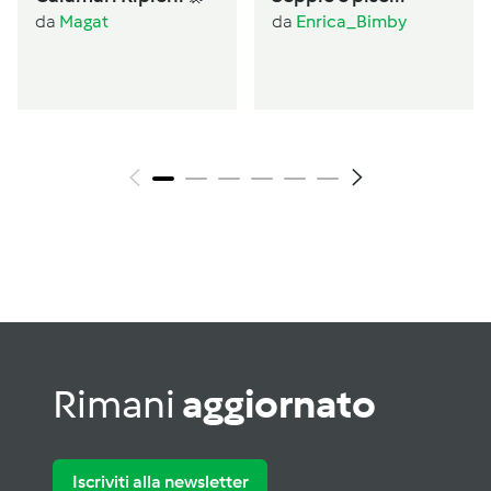
da
Magat
da
Enrica_Bimby
Rimani
aggiornato
Iscriviti alla newsletter