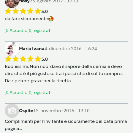
flosy
23. agosto 2017 - 12:11
5.0
da fare sicuramente
Accedi
o
registrati
Maria Ivana
4. dicembre 2016 - 16:24
5.0
Buonissimi. Non ricordavo il sapore della cernia e devo
dire che è il più gustoso tra i pesci che di solito compro.
Da ripetere. graze per la ricetta.
Accedi
o
registrati
Ospite
15. novembre 2016 - 13:10
Complimenti per l'invitante e sicuramente delicata prima
pagina...