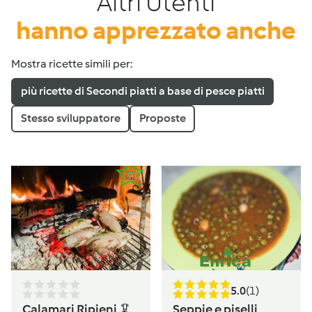
Altri Utenti
hanno apprezzato anche
Mostra ricette simili per:
più ricette di Secondi piatti a base di pesce piatti
Stesso sviluppatore
Proposte
5.0
(1)
Calamari Ripieni 🦑
Seppie e piselli