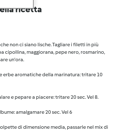
lla ricetta
he non ci siano lische. Tagliare i filetti in più
 erba cipollina, maggiorana, pepe nero, rosmarino,
sare un'ora.
le erbe aromatiche della marinatura: tritare 10
alare e pepare a piacere: tritare 20 sec. Vel 8.
albume: amalgamare 20 sec. Vel 6
polpette di dimensione media, passarle nel mix di