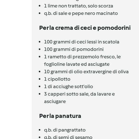
1
lime non trattato,
solo scorza
q.b.
di sale e pepe nero macinato
Per la crema di ceci e pomodorini
100
grammi
di ceci lessi in scatola
100
grammi
di pomodorini
1
rametto
di prezzemolo fresco, le
foglioline lavate ed asciugate
10
grammi
di olio extravergine di oliva
1
cipollotto
1
di acciughe sott'olio
3
capperi sotto sale,
da lavare e
asciugare
Per la panatura
q.b.
di pangrattato
q.b.
di semi di sesamo