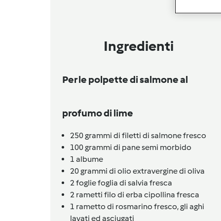
Ingredienti
Per le polpette di salmone al
profumo di lime
250
grammi
di filetti di salmone fresco
100
grammi
di pane semi morbido
1
albume
20
grammi
di olio extravergine di oliva
2
foglie
foglia di salvia fresca
2
rametti
filo di erba cipollina fresca
1
rametto
di rosmarino fresco, gli aghi
lavati ed asciugati