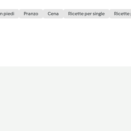
in piedi
Pranzo
Cena
Ricette per single
Ricette