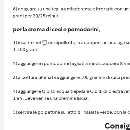
6) adagiare su una teglia antiaderente e irrorarle con un 
gradi per 20/25 minuti.
per la crema di ceci e pomodorini,
1) inserire nel
un cipollotto, tre capperi, un'acciuga sot
1, 100 gradi
2) aggiungere i pomodorini tagliati a metà: cuocere 8 min.
3) a cottura ultimata aggiungere 100 grammi di ceci precot
4) aggiungere Q.b. Di acqua tiepida e Q.b di olio extrav
1 a 9. Deve venire una cremina liscia.
5) servire le polpettine su letto di insalata verde, con la
Consig