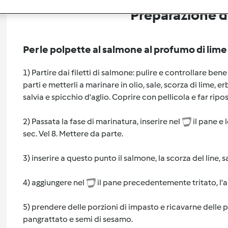
Preparazione de
Per le polpette al salmone al profumo di lime
1) Partire dai filetti di salmone: pulire e controllare bene c
parti e metterli a marinare in olio, sale, scorza di lime,
salvia e spicchio d'aglio. Coprire con pellicola e far ripo
2) Passata la fase di marinatura, inserire nel
il pane e 
sec. Vel 8. Mettere da parte.
3) inserire a questo punto il salmone, la scorza del line, s
4) aggiungere nel
il pane precedentemente tritato, l'
5) prendere delle porzioni di impasto e ricavarne delle 
pangrattato e semi di sesamo.