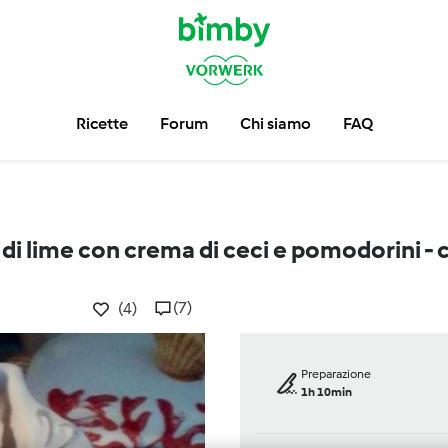
Ricette
Forum
Chi siamo
FAQ
di lime con crema di ceci e pomodorini - c
(7)
(4)
Preparazione
1h 10min