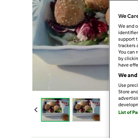
We Care
We and 
identifie
support t
trackers 
You can r
by clicki
have effe
We and 
Use preci
Store and
advertis
develop
List of P