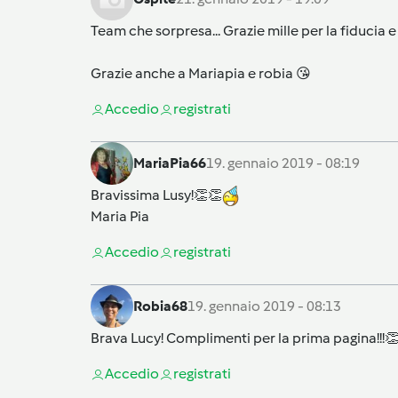
Team che sorpresa... Grazie mille per la fiducia e 
Grazie anche a Mariapia e robia 😘
Accedi
o
registrati
MariaPia66
19. gennaio 2019 - 08:19
Bravissima Lusy!👏👏
Maria Pia
Accedi
o
registrati
Robia68
19. gennaio 2019 - 08:13
Brava Lucy! Complimenti per la prima pagina!!!
Accedi
o
registrati