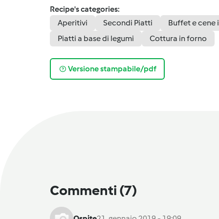
Recipe's categories:
Aperitivi
Secondi Piatti
Buffet e cene 
Piatti a base di legumi
Cottura in forno
Versione stampabile/pdf
Commenti
(7)
Ospite
21. gennaio 2019 - 19:09