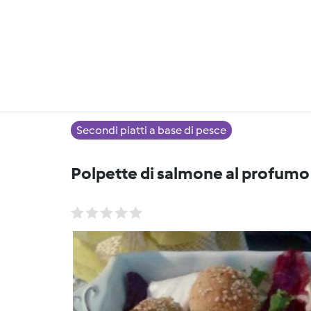
Secondi piatti a base di pesce
Polpette di salmone al profumo 