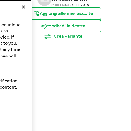
modificata: 26-11-2018
Aggiungi alle mie raccolte
a or unique
condividi la ricetta
es to
Crea variante
ide. If
t to you.
t any time
ces will
.
ification.
 content,