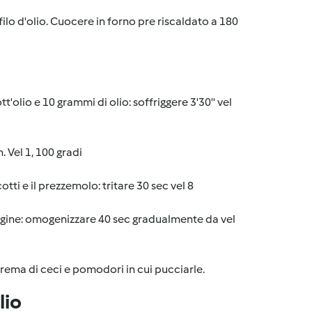
filo d'olio. Cuocere in forno pre riscaldato a 180
t'olio e 10 grammi di olio: soffriggere 3'30'' vel
 Vel 1, 100 gradi
ti e il prezzemolo: tritare 30 sec vel 8
ergine: omogenizzare 40 sec gradualmente da vel
 crema di ceci e pomodori in cui pucciarle.
lio