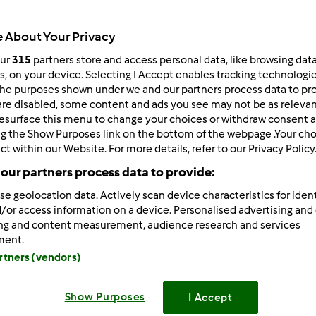
Total
1h 35min
 About Your Privacy
our
315
partners store and access personal data, like browsing dat
rs, on your device. Selecting I Accept enables tracking technologi
he purposes shown under we and our partners process data to prov
porzione/porzioni
4
persona/persone
are disabled, some content and ads you see may not be as relevan
esurface this menu to change your choices or withdraw consent a
ng the Show Purposes link on the bottom of the webpage .Your choi
ct within our Website. For more details, refer to our Privacy Policy
Difficoltà
our partners process data to provide:
facile
se geolocation data. Actively scan device characteristics for ident
/or access information on a device. Personalised advertising and
ing and content measurement, audience research and services
ment.
artners (vendors)
Show Purposes
I Accept