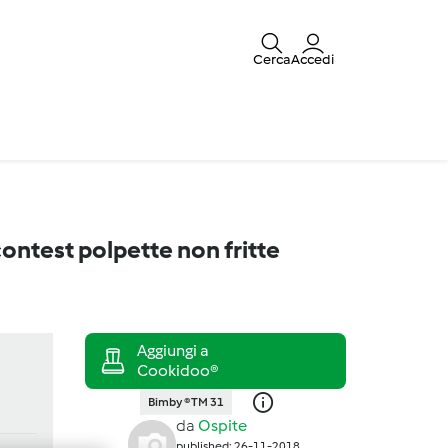
Cerca
Accedi
ontest polpette non fritte
Bimby ® TM 31
da
Ospite
published: 26-11-2018