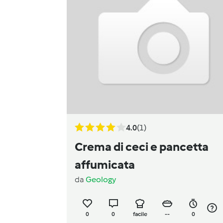
4.0
(1)
Crema di ceci e pancetta
affumicata
da
Geology
0
0
facile
--
0