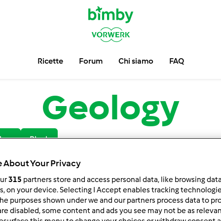
Ricette
Forum
Chi siamo
FAQ
Geology
low
Block
 About Your Privacy
our
315
partners store and access personal data, like browsing dat
rs, on your device. Selecting I Accept enables tracking technologi
he purposes shown under we and our partners process data to prov
are disabled, some content and ads you see may not be as relevan
esurface this menu to change your choices or withdraw consent a