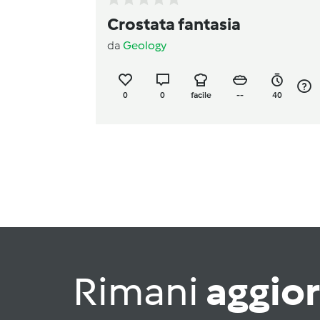
Crostata fantasia
da
Geology
0
0
facile
--
40
Rimani
aggio