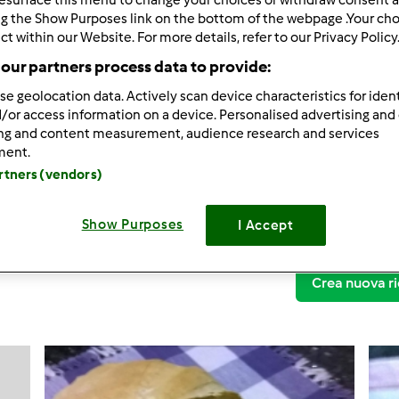
ng the Show Purposes link on the bottom of the webpage .Your choi
ct within our Website. For more details, refer to our Privacy Policy
our partners process data to provide:
se geolocation data. Actively scan device characteristics for ident
/or access information on a device. Personalised advertising and
Thermomix ® TM 5
ing and content measurement, audience research and services
ment.
Panini all'olio a 
artners (vendors)
Panini all'olio a 
Show Purposes
I Accept
20
Crea nuova ri