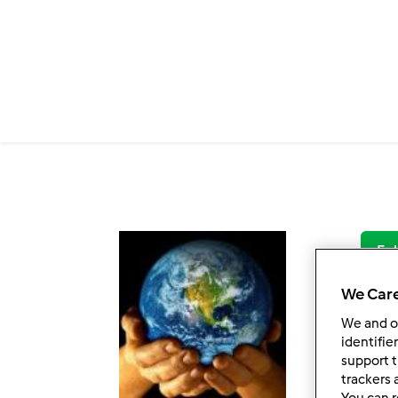
Salta al contenuto principale
Fol
We Care
We and 
identifie
support t
trackers 
You can r