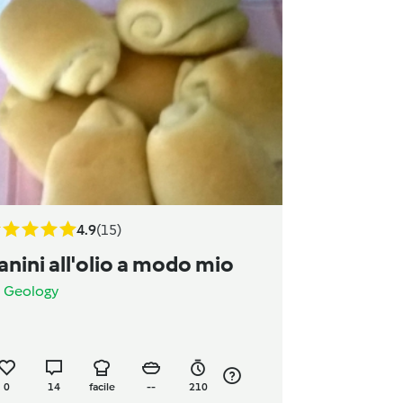
4.9
(15)
anini all'olio a modo mio
a
Geology
0
14
facile
--
210