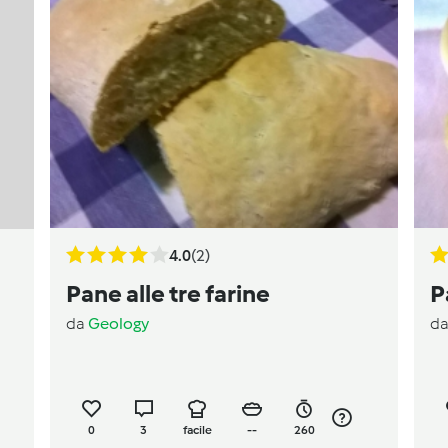
4.0
(2)
Pane alle tre farine
P
da
Geology
d
0
3
facile
--
260