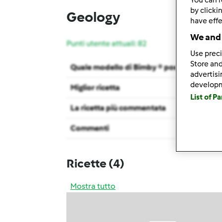
by clicki
Geology
have effe
We and 
Punti utente attuali: 82
Use preci
Store and
Quale modello di Bimby ® possiedi ?
advertis
develop
Miglior ricetta
List of P
La ricetta più commentata
Commenti
Ricette
(4)
Mostra tutto