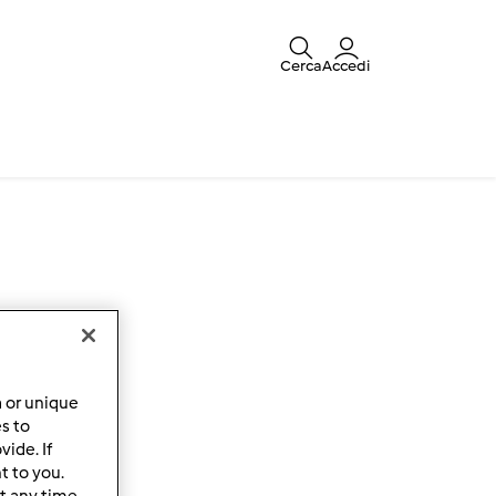
Cerca
Accedi
a or unique
es to
ide. If
t to you.
t any time