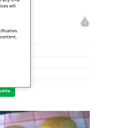
ces will
.
3
ification.
 content,
modo mio
modo mio
cetta