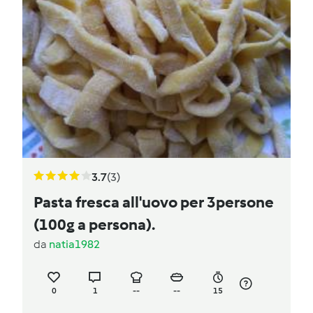
3.7
(3)
Pasta fresca all'uovo per 3persone
(100g a persona).
da
natia1982
0
1
--
--
15