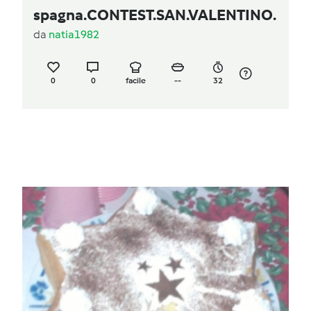
spagna.CONTEST.SAN.VALENTINO.
da
natia1982
0
0
facile
--
32