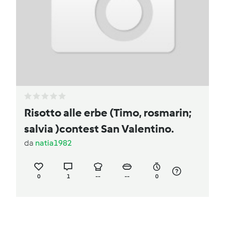
Risotto alle erbe (Timo, rosmarin;
salvia )contest San Valentino.
da
natia1982
0
1
--
--
0