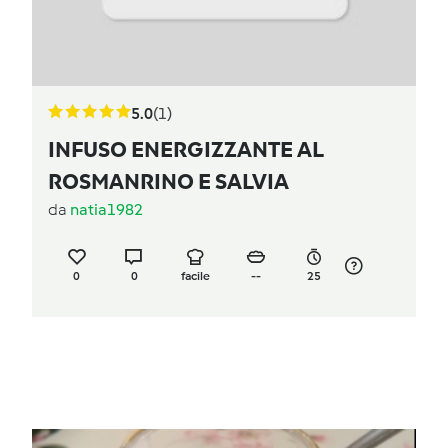
5.0
(1)
INFUSO ENERGIZZANTE AL
ROSMANRINO E SALVIA
da
natia1982
0
0
facile
--
25