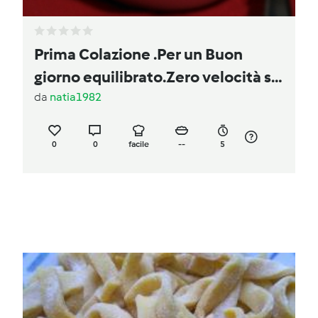
Prima Colazione .Per un Buon
giorno equilibrato.Zero velocità se
non si parte col Cappucio Bimby.
da
natia1982
0
0
facile
--
5