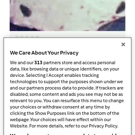
stella panna e fragola
We Care About Your Privacy
da
natia1982
We and our
313
partners store and access personal
data, like browsing data or unique identifiers, on your
device. Selecting I Accept enables tracking
0
0
facile
--
90
technologies to support the purposes shown under we
and our partners process data to provide. If trackers are
disabled, some content and ads you see may not be as
relevant to you. You can resurface this menu to change
your choices or withdraw consent at any time by
clicking the Show Purposes link on the bottom of the
webpage .Your choices will have effect within our
Website. For more details, refer to our Privacy Policy.