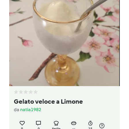
Gelato veloce a Limone
da
natia1982
0
0
facile
--
15