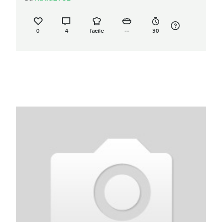
0
4
facile
--
30