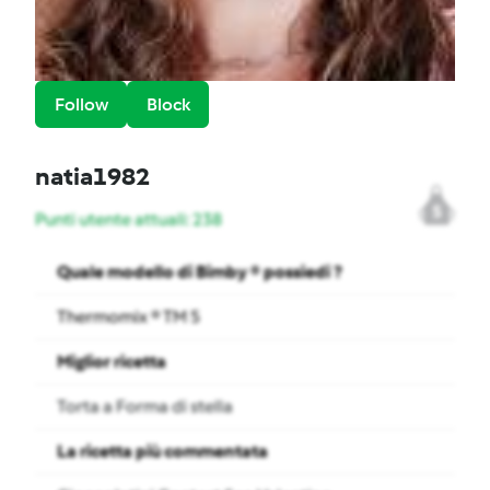
Follow
Block
natia1982
5
Punti utente attuali: 238
Quale modello di Bimby ® possiedi ?
Thermomix ® TM 5
Miglior ricetta
Torta a Forma di stella
La ricetta più commentata