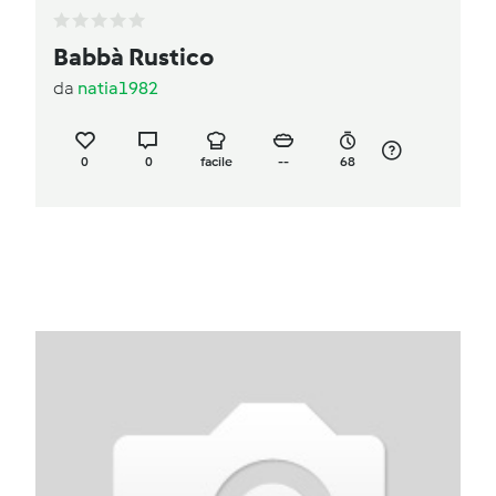
Babbà Rustico
da
natia1982
0
0
facile
--
68