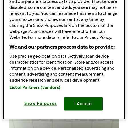
and our partners process data to provide. If trackers are
disabled, some content and ads you see may not be as
relevant to you. You can resurface this menu to change
your choices or withdraw consent at any time by
clicking the Show Purposes link on the bottom of the
webpage .Your choices will have effect within our
5.0
(3)
Website. For more details, refer to our Privacy Policy.
We and our partners process data to provide:
Pizza al Kamut o farro
da
ritmo77
Use precise geolocation data. Actively scan device
characteristics for identification. Store and/or access
information on a device. Personalised advertising and
content, advertising and content measurement,
0
11
facile
--
26
audience research and services development.
List of Partners (vendors)
Show Purposes
I Accept