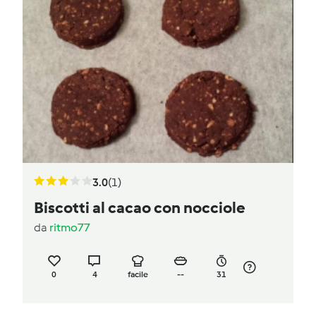
3.0
(1)
Biscotti al cacao con nocciole
da
ritmo77
0
4
facile
--
31