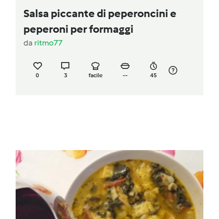
Salsa piccante di peperoncini e
peperoni per formaggi
da
ritmo77
0
3
facile
--
45