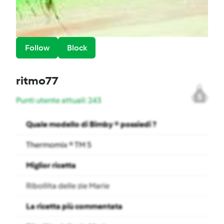
Follow
Block
ritmo77
5
Punti utente attuali: 243
Quale modello di Bimby ® possiedi ?
Thermomix ® TM 5
Miglior ricetta
Ribollita delle zie Marie
La ricetta più commentata