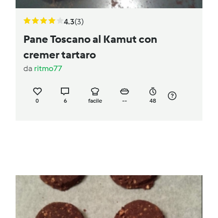
4.3
(3)
Pane Toscano al Kamut con
cremer tartaro
da
ritmo77
0
6
facile
--
48