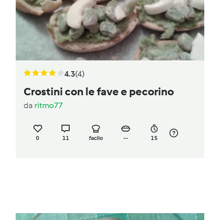
4.3
(4)
Crostini con le fave e pecorino
da
ritmo77
0
11
facile
--
15