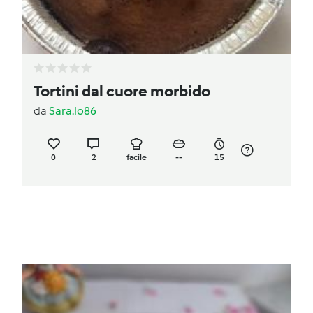
Tortini dal cuore morbido
da
Sara.lo86
0
2
facile
--
15