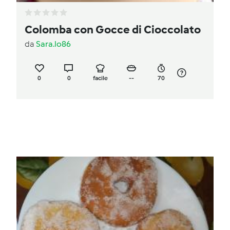
Colomba con Gocce di Cioccolato
da
Sara.lo86
0
0
facile
--
70