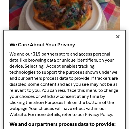
We Care About Your Privacy
We and our
315
partners store and access personal
Ciambellone di Carnevale con
data, like browsing data or unique identifiers, on your
device. Selecting I Accept enables tracking
M&M's
technologies to support the purposes shown under we
da
Sara.lo86
and our partners process data to provide. If trackers are
disabled, some content and ads you see may not be as
relevant to you. You can resurface this menu to change
0
0
facile
--
125
your choices or withdraw consent at any time by
clicking the Show Purposes link on the bottom of the
webpage .Your choices will have effect within our
Website. For more details, refer to our Privacy Policy.
We and our partners process data to provide: