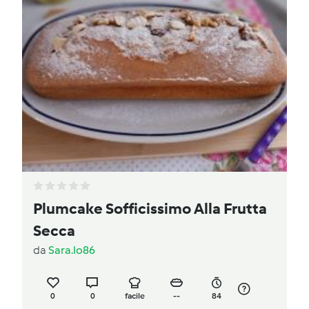
Plumcake Sofficissimo Alla Frutta
Secca
da
Sara.lo86
0
0
facile
--
84