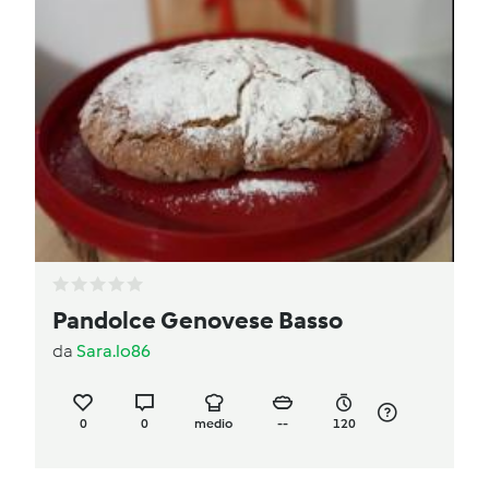
Pandolce Genovese Basso
da
Sara.lo86
0
0
medio
--
120