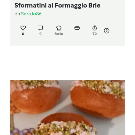
Sformatini al Formaggio Brie
da
Sara.lo86
0
0
facile
--
70