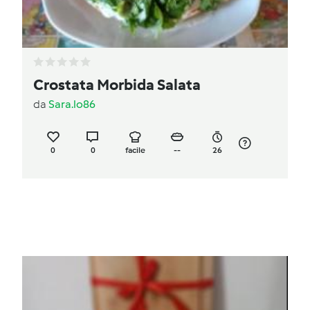
Crostata Morbida Salata
da
Sara.lo86
0
0
facile
--
26