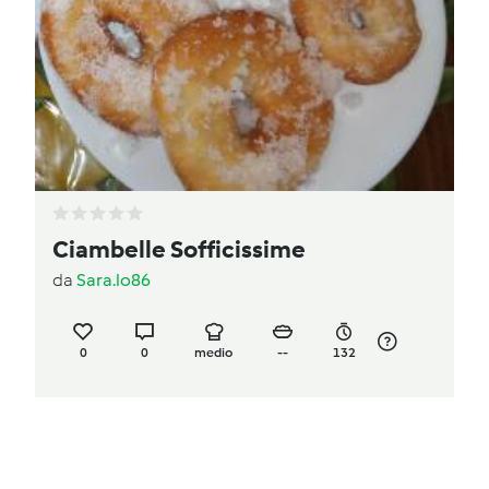
Ciambelle Sofficissime
da
Sara.lo86
0
0
medio
--
132