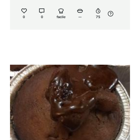
0
0
facile
--
75