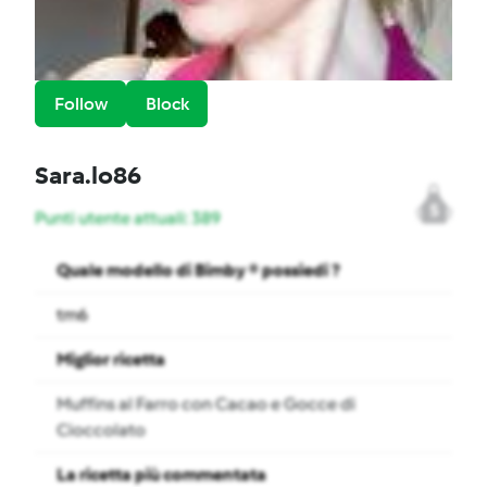
Follow
Block
Sara.lo86
5
Punti utente attuali: 389
Quale modello di Bimby ® possiedi ?
tm6
Miglior ricetta
Muffins al Farro con Cacao e Gocce di
Cioccolato
La ricetta più commentata