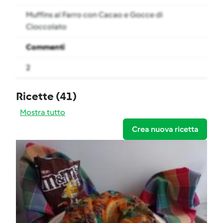
Muffins al Farro con Cacao e Gocce di
Cioccolato
Commenti
2
Ricette
(41)
Mostra tutto
Crea nuova ricetta