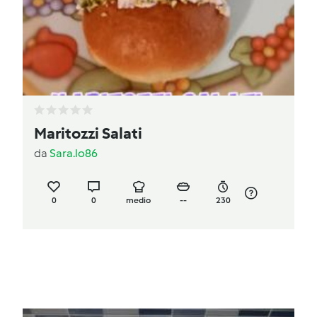
Maritozzi Salati
da
Sara.lo86
0
0
medio
--
230