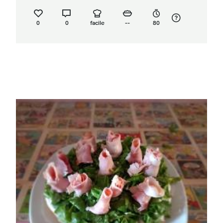
0
0
facile
--
80