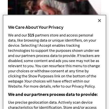
Follow
Block
We Care About Your Privacy
We and our
315
partners store and access personal
SHEARE
data, like browsing data or unique identifiers, on your
device. Selecting I Accept enables tracking
1
Punti utente attuali: 5
technologies to support the purposes shown under we
and our partners process data to provide. If trackers are
Quale modello di Bimby ® possiedi ?
disabled, some content and ads you see may not be as
relevant to you. You can resurface this menu to change
tm6
your choices or withdraw consent at any time by
clicking the Show Purposes link on the bottom of the
Miglior ricetta
webpage .Your choices will have effect within our
Website. For more details, refer to our Privacy Policy.
ARROSTO CON ASPARAGI
We and our partners process data to provide:
La ricetta più commentata
Use precise geolocation data. Actively scan device
characteristics for identification. Store and/or access