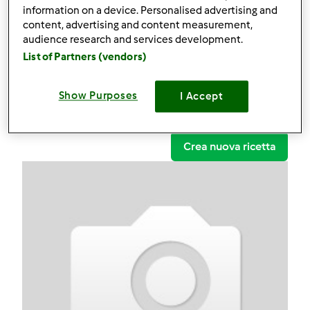
ARROSTO CON ASPARAGI
information on a device. Personalised advertising and
content, advertising and content measurement,
Commenti
audience research and services development.
List of Partners (vendors)
4
Show Purposes
I Accept
Ricette
(2)
Mostra tutto
Crea nuova ricetta