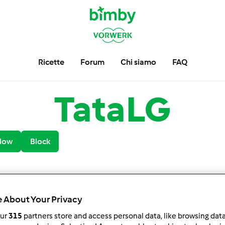
Ricette
Forum
Chi siamo
FAQ
TataLG
low
Block
 About Your Privacy
our
315
partners store and access personal data, like browsing dat