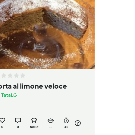
orta al limone veloce
a
TataLG
0
0
facile
--
45