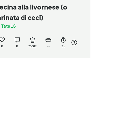
ecina alla livornese (o
arinata di ceci)
a
TataLG
0
0
facile
--
35