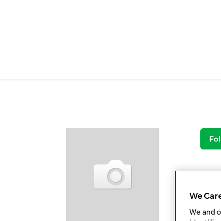
Salta al contenuto principale
Fol
We Care
We and 