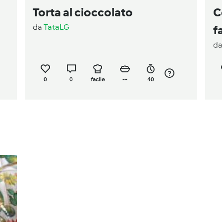
Torta al cioccolato
C
da
TataLG
f
d
0
0
facile
--
40