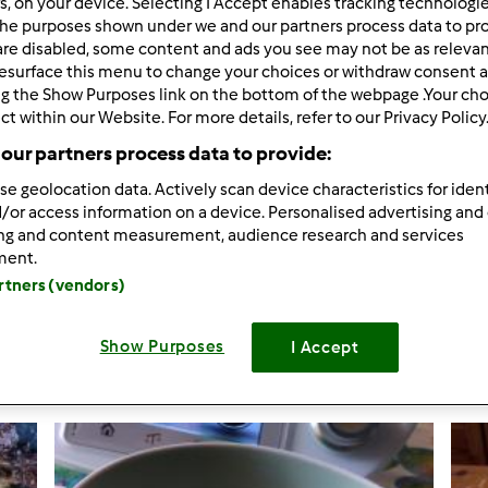
rs, on your device. Selecting I Accept enables tracking technologi
he purposes shown under we and our partners process data to prov
are disabled, some content and ads you see may not be as relevan
esurface this menu to change your choices or withdraw consent a
ng the Show Purposes link on the bottom of the webpage .Your choi
ct within our Website. For more details, refer to our Privacy Policy
Thermomix ®
our partners process data to provide:
se geolocation data. Actively scan device characteristics for ident
Torta al limo
/or access information on a device. Personalised advertising and
ing and content measurement, audience research and services
Torta al limo
ment.
4
artners (vendors)
Crea nuova ri
Show Purposes
I Accept