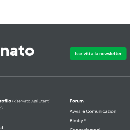
rnato
Iscriviti alla newsletter
Profilo
Forum
(riservato Agli Utenti
i)
Avvisi e Comunicazioni
Bimby ®
ati
Conosciamoci