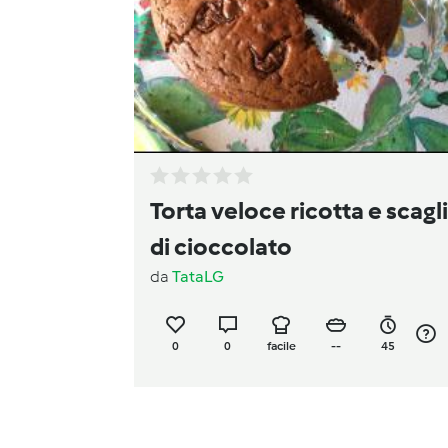
Torta veloce ricotta e scagl
di cioccolato
da
TataLG
0
0
facile
--
45