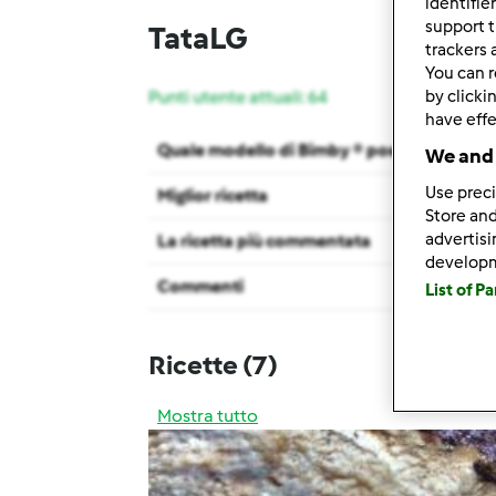
identifie
support t
TataLG
trackers 
You can r
by clicki
Punti utente attuali: 64
have effe
Quale modello di Bimby ® possiedi ?
We and 
Use preci
Miglior ricetta
Store and
advertis
La ricetta più commentata
develop
Commenti
List of P
Ricette
(7)
Mostra tutto