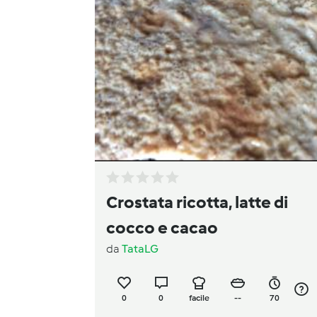
Crostata ricotta, latte di
cocco e cacao
da
TataLG
0
0
facile
--
70