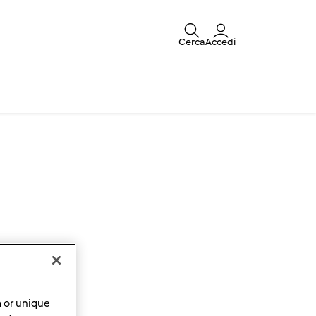
Cerca
Accedi
a or unique