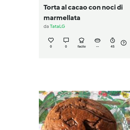
Torta al cacao con noci di
marmellata
da
TataLG
0
0
facile
--
45