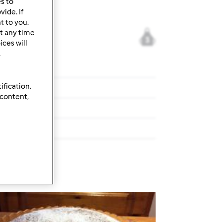
es to
ide. If
t to you.
t any time
3
ces will
.
 TM 5
ification.
ne veloce
 content,
ne veloce
cetta