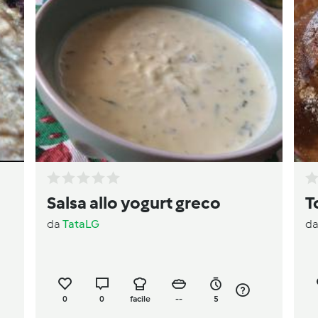
Salsa allo yogurt greco
T
da
TataLG
d
0
0
facile
--
5