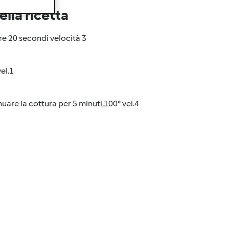
lla ricetta
are 20 secondi velocità 3
el.1
uare la cottura per 5 minuti,100° vel.4