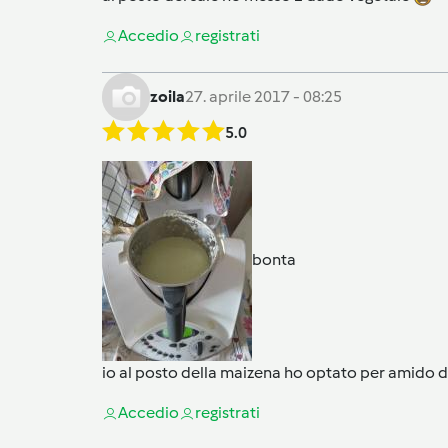
Accedi
o
registrati
zoila
27. aprile 2017 - 08:25
5.0
bonta
io al posto della maizena ho optato per amido d
Accedi
o
registrati