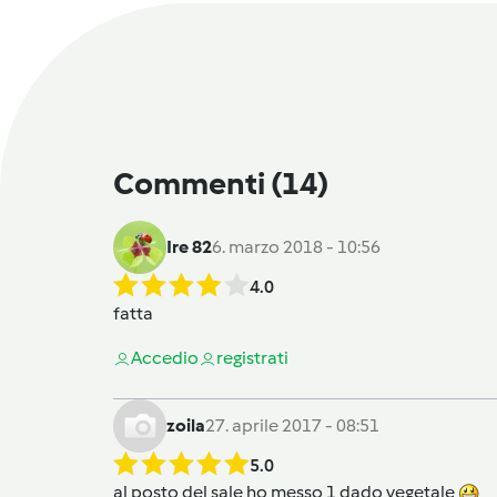
Commenti
(14)
Ire 82
6. marzo 2018 - 10:56
4.0
fatta
Accedi
o
registrati
zoila
27. aprile 2017 - 08:51
5.0
al posto del sale ho messo 1 dado vegetale