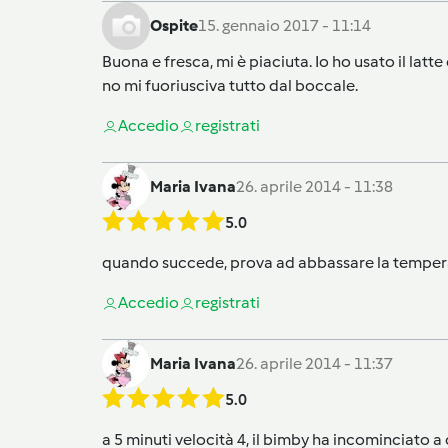
Ospite
15. gennaio 2017 - 11:14
Buona e fresca, mi è piaciuta. Io ho usato il lat
no mi fuoriusciva tutto dal boccale.
Accedi
o
registrati
Maria Ivana
26. aprile 2014 - 11:38
5.0
quando succede, prova ad abbassare la tempera
Accedi
o
registrati
Maria Ivana
26. aprile 2014 - 11:37
5.0
a 5 minuti velocità 4, il bimby ha incominciato 