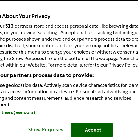
Total
0min
 About Your Privacy
our
313
partners store and access personal data, like browsing dat
rs, on your device. Selecting I Accept enables tracking technologi
he purposes shown under we and our partners process data to prov
porzione/porzioni
4
persona/persone
are disabled, some content and ads you see may not be as relevan
esurface this menu to change your choices or withdraw consent a
ng the Show Purposes link on the bottom of the webpage .Your choi
ct within our Website. For more details, refer to our Privacy Policy
Difficoltà
our partners process data to provide:
--
se geolocation data. Actively scan device characteristics for ident
/or access information on a device. Personalised advertising and
ing and content measurement, audience research and services
ment.
artners (vendors)
Show Purposes
I Accept