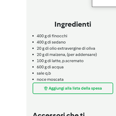
Ingredienti
400
g
di finocchi
400
g
di sedano
20
g
di olio extravergine di oliva
20
g
di maizena,
(per addensare)
100
g
di latte,
p.scremato
600
g
di acqua
sale q.b
noce moscata
Aggiungi alla lista della spesa
Accessori che ti