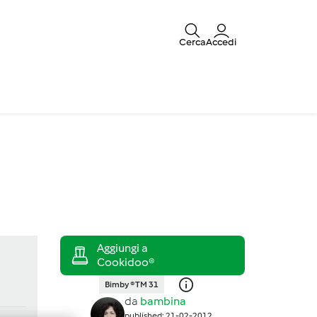
Cerca
Accedi
Bimby ® TM 31
da
bambina
published: 21-02-2012