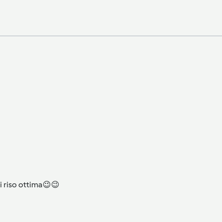
i riso ottima😉😉