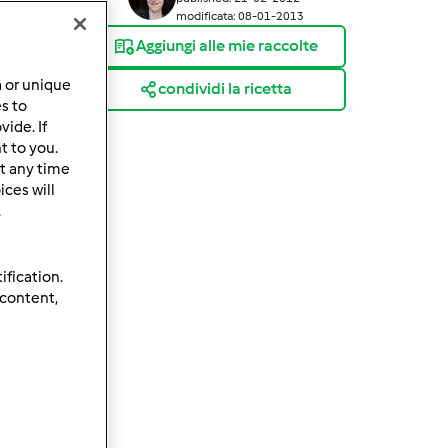
modificata: 08-01-2013
Aggiungi alle mie raccolte
a or unique
condividi la ricetta
es to
ide. If
t to you.
t any time
ces will
.
ification.
 content,