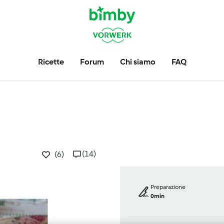
Ricette
Forum
Chi siamo
FAQ
(14)
(6)
Preparazione
0min