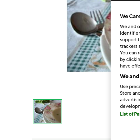
We Care
We and 
identifie
support t
trackers 
You can r
by clicki
have effe
We and 
Use preci
Store and
advertis
develop
List of P