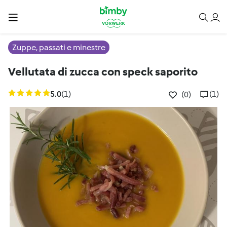
Zuppe, passati e minestre
Vellutata di zucca con speck saporito
5.0
(1)
(1)
(0)