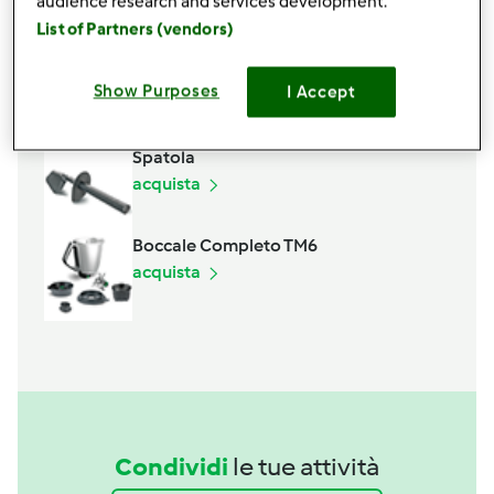
audience research and services development.
Aggiungi alla lista della spesa
List of Partners (vendors)
Show Purposes
I Accept
Accessori che ti serviranno
Spatola
acquista
Boccale Completo TM6
acquista
Condividi
le tue attività