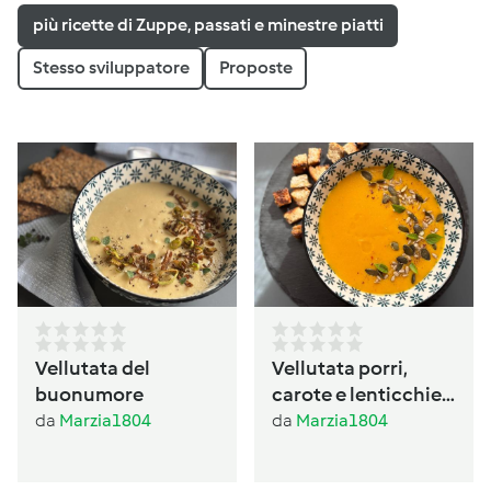
più ricette di Zuppe, passati e minestre piatti
Stesso sviluppatore
Proposte
Vellutata del
Vellutata porri,
buonumore
carote e lenticchie
al profumo di
da
Marzia1804
da
Marzia1804
basilico