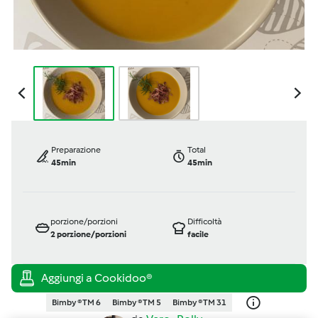
Preparazione
Total
45min
45min
porzione/porzioni
Difficoltà
2
porzione/porzioni
facile
Bimby ® TM 6
Bimby ® TM 5
Bimby ® TM 31