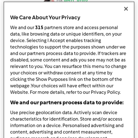
da
Vero_Rolly
published: 09-11-2020
modificata: 25-08-2021
We Care About Your Privacy
Aggiungi alle mie raccolte
We and our
315
partners store and access personal
data, like browsing data or unique identifiers, on your
condividi la ricetta
device. Selecting I Accept enables tracking
Crea variante
technologies to support the purposes shown under we
and our partners process data to provide. If trackers are
disabled, some content and ads you see may not be as
relevant to you. You can resurface this menu to change
your choices or withdraw consent at any time by
clicking the Show Purposes link on the bottom of the
webpage .Your choices will have effect within our
Ingredienti
Website. For more details, refer to our Privacy Policy.
Vellutata di zuppa con speck croccante
We and our partners process data to provide:
350
grammi
di zucca,
Tagliata a cubetti
Use precise geolocation data. Actively scan device
characteristics for identification. Store and/or access
450
grammi
di acqua
information on a device. Personalised advertising and
90
grammi
di speck,
A listarelle
content, advertising and content measurement,
2
cucchiaini
di dado per brodo vegetale