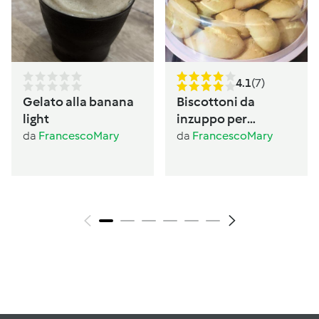
4.1
(7)
Gelato alla banana
Biscottoni da
light
inzuppo per
bambini
da
FrancescoMary
da
FrancescoMary