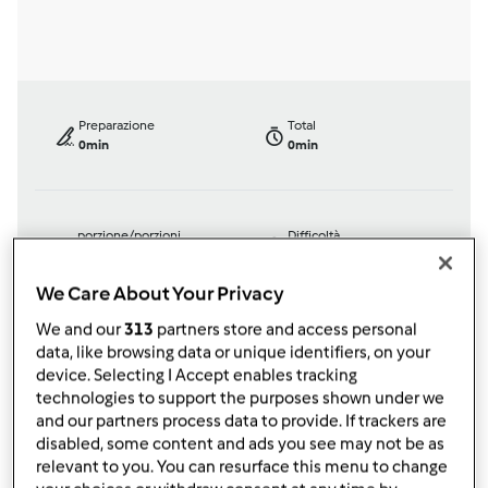
Preparazione
Total
0min
0min
porzione/porzioni
Difficoltà
--
--
--
We Care About Your Privacy
We and our
313
partners store and access personal
data, like browsing data or unique identifiers, on your
Bimby ® TM 31
device. Selecting I Accept enables tracking
da
Ospite
technologies to support the purposes shown under we
published: 26-10-2007
and our partners process data to provide. If trackers are
modificata: 11-12-2012
disabled, some content and ads you see may not be as
Aggiungi alle mie raccolte
relevant to you. You can resurface this menu to change