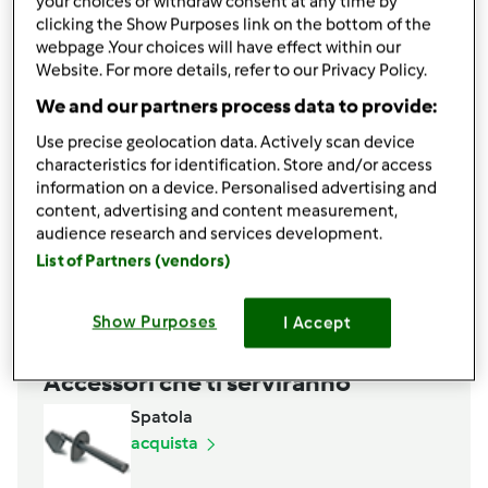
your choices or withdraw consent at any time by
condividi la ricetta
clicking the Show Purposes link on the bottom of the
webpage .Your choices will have effect within our
Website. For more details, refer to our Privacy Policy.
We and our partners process data to provide:
Use precise geolocation data. Actively scan device
characteristics for identification. Store and/or access
Ingredienti
information on a device. Personalised advertising and
content, advertising and content measurement,
120 gr mela sbucciata, 75 gr acqua
audience research and services development.
qualche
goccia di succo di limone.
List of Partners (vendors)
Aggiungi alla lista della spesa
Show Purposes
I Accept
Accessori che ti serviranno
Spatola
acquista