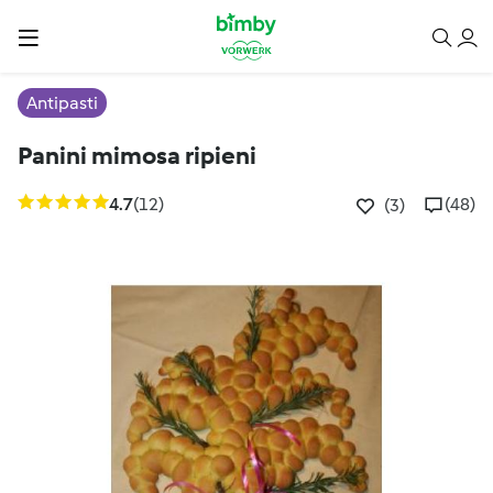
Antipasti
Panini mimosa ripieni
4.7
(12)
(48)
(3)