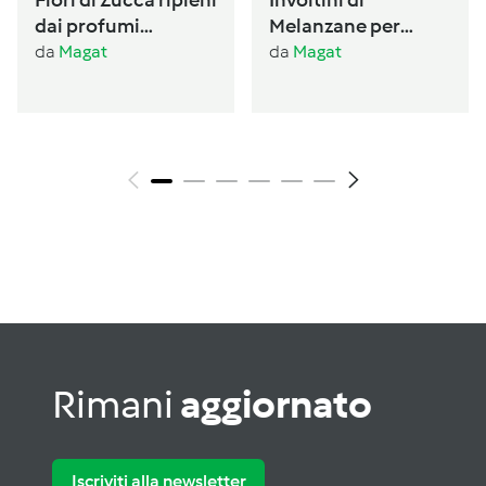
dai profumi
Melanzane per
Ogliastrini
antipasto /conserva
da
Magat
da
Magat
per l’inverno
Rimani
aggiornato
Iscriviti alla newsletter