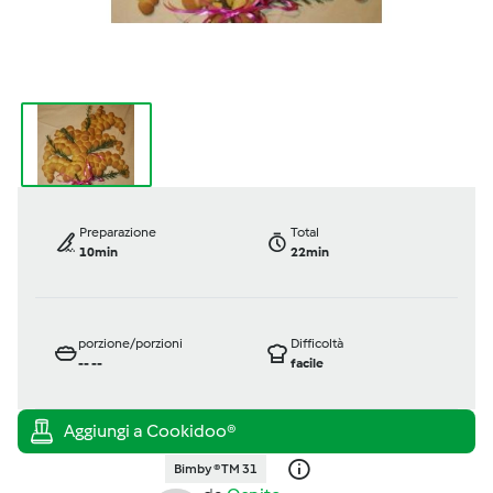
Preparazione
Total
10min
22min
porzione/porzioni
Difficoltà
--
--
facile
Bimby ® TM 31