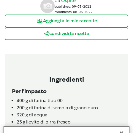
da
Ospite
published: 09-03-2011
modificata: 08-03-2022
Aggiungi alle mie raccolte
condividi la ricetta
Ingredienti
Per l'impasto
400
g
di farina tipo 00
200
g
di farina di semola di grano duro
320
g
di acqua
25
g
lievito di birra fresco
30
g
olio extravergine di oliva