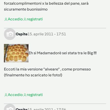
forza!complimentoni x la bellezza del pane, sarà
sicuramente buonissimo
Accedi
o
registrati
Ospite
15. aprile 2011 - 17:51
Eh si Madamadorè sei stata tra le Big !!!!
Eccoti la mia versione "alveare" , come promesso
(finalmente ho scaricato le foto!)
Accedi
o
registrati
Ospite
15. aprile 2011 - 17:36