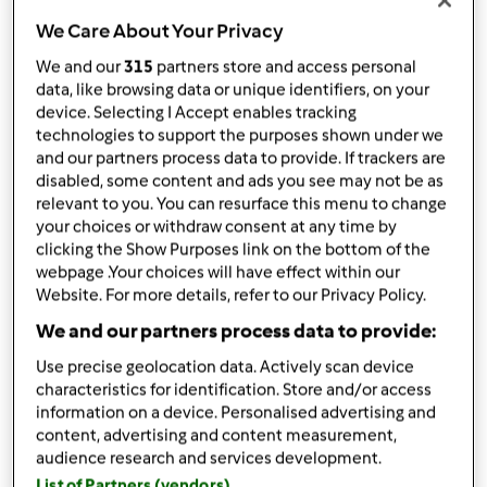
1
cucchiaino raso
di zucchero
We Care About Your Privacy
1
cucchiaino colmo
di sale
2
bustine
di zafferano
We and our
315
partners store and access personal
1
pizzico
di curcuma
data, like browsing data or unique identifiers, on your
device. Selecting I Accept enables tracking
Per il ripieno, a piacere
technologies to support the purposes shown under we
and our partners process data to provide. If trackers are
salame
disabled, some content and ads you see may not be as
Emmental
relevant to you. You can resurface this menu to change
prosciutto cotto
your choices or withdraw consent at any time by
mortadella
clicking the Show Purposes link on the bottom of the
olive
webpage .Your choices will have effect within our
capperi
Website. For more details, refer to our Privacy Policy.
acciughe sott'olio
We and our partners process data to provide:
pomodori secchi
Use precise geolocation data. Actively scan device
würstel
characteristics for identification. Store and/or access
Per guarnire
information on a device. Personalised advertising and
content, advertising and content measurement,
rametti
rosmarino
audience research and services development.
Aggiungi alla lista della spesa
List of Partners (vendors)