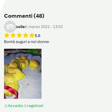
Commenti
(48)
zoila
8. marzo 2022 - 13:53
5.0
Bontà auguri a noi donne
Accedi
o
registrati