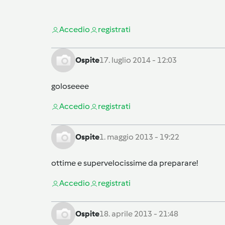
Accedi
o
registrati
Ospite
17. luglio 2014 - 12:03
goloseeee
Accedi
o
registrati
Ospite
1. maggio 2013 - 19:22
ottime e supervelocissime da preparare!
Accedi
o
registrati
Ospite
18. aprile 2013 - 21:48