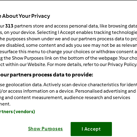
Total
0min
 About Your Privacy
our
313
partners store and access personal data, like browsing dat
rs, on your device. Selecting I Accept enables tracking technologi
he purposes shown under we and our partners process data to prov
porzione/porzioni
4
porzione/porzioni
are disabled, some content and ads you see may not be as relevan
esurface this menu to change your choices or withdraw consent a
ng the Show Purposes link on the bottom of the webpage .Your choi
ct within our Website. For more details, refer to our Privacy Policy
Difficoltà
our partners process data to provide:
facile
se geolocation data. Actively scan device characteristics for ident
/or access information on a device. Personalised advertising and
ing and content measurement, audience research and services
ment.
artners (vendors)
Show Purposes
I Accept