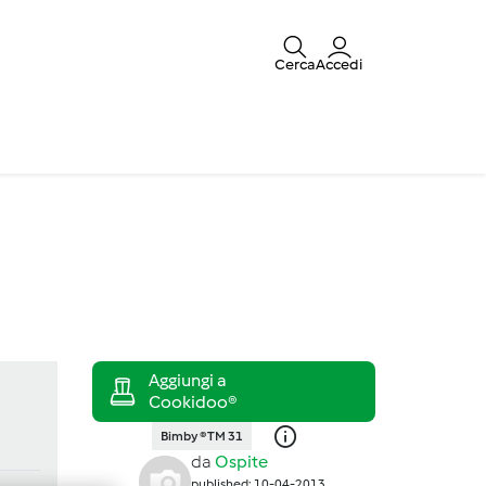
Cerca
Accedi
Bimby ® TM 31
da
Ospite
published: 10-04-2013