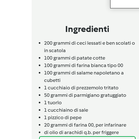
Ingredienti
200
grammi
di ceci lessati e ben scolati o
in scatola
100
grammi
di patate cotte
100
grammi
di farina bianca tipo 00
100
grammi
di salame napoletano a
cubetti
1
cucchiaio
di prezzemolo tritato
50
grammi
di parmigiano gratuggiato
1
tuorlo
1
cucchiaino
di sale
1
pizzico
di pepe
20
grammi
di farina 00, per infarinare
di olio di arachidi q.b. per friggere