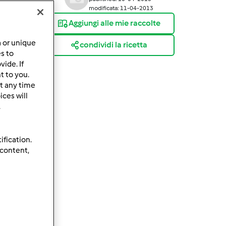
modificata: 11-04-2013
Aggiungi alle mie raccolte
a or unique
condividi la ricetta
es to
ide. If
t to you.
t any time
ces will
.
ification.
 content,