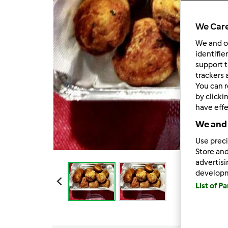
We Care
We and 
identifie
support t
trackers 
You can r
by clicki
have effe
We and 
Use preci
Store and
advertis
develop
List of P