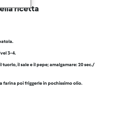
lla ricetta
patola.
/vel 3-4.
il tuorlo, il sale e il pepe; amalgamare: 20 sec./
 farina poi friggerle in pochissimo olio.