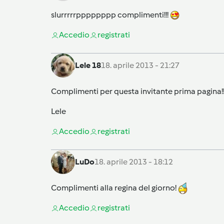
slurrrrrpppppppp complimenti!!!
Accedi
o
registrati
Lele 18
18. aprile 2013 - 21:27
Complimenti per questa invitante prima pagina!!!!!!!!
Lele
Accedi
o
registrati
LuDo
18. aprile 2013 - 18:12
Complimenti alla regina del giorno!
Accedi
o
registrati