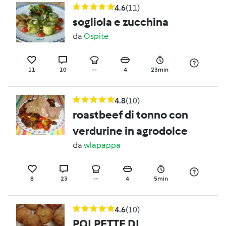
4.6
(11)
sogliola e zucchina
da
Ospite
11
10
--
4
23min
4.8
(10)
roastbeef di tonno con
verdurine in agrodolce
da
wlapappa
8
23
--
4
5min
4.6
(10)
POLPETTE DI