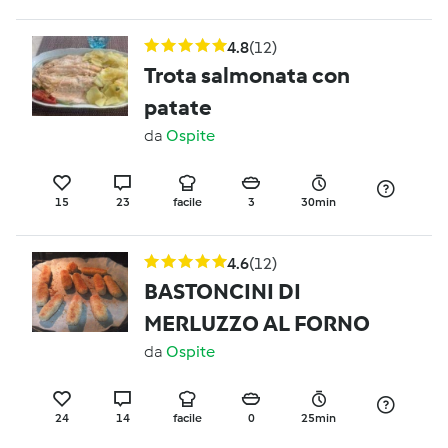
4.8
(12)
Trota salmonata con
patate
da
Ospite
15
23
facile
3
30min
4.6
(12)
BASTONCINI DI
MERLUZZO AL FORNO
da
Ospite
24
14
facile
0
25min