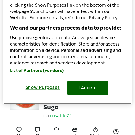
clicking the Show Purposes link on the bottom of the
webpage .Your choices will have effect within our
16
12
facile
2
40min
Website. For more details, refer to our Privacy Policy.
We and our partners process data to provide:
4.9
(13)
Use precise geolocation data. Actively scan device
POLPO CON PATATE
characteristics for identification. Store and/or access
da
Ospite
information on a device. Personalised advertising and
content, advertising and content measurement,
audience research and services development.
List of Partners (vendors)
20
9
facile
2
2h 0min
Show Purposes
I Accept
4.6
(12)
Polpettine di Tonno al
Sugo
da
rosablu71