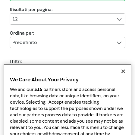
Risultati per pagina:
12
Ordina per:
Predefinito
I filtri:
Secondi piatti a base di pesce
We Care About Your Privacy
Annulla
We and our
315
partners store and access personal
data, like browsing data or unique identifiers, on your
device. Selecting I Accept enables tracking
4.6
(13)
technologies to support the purposes shown under we
NASELLO CON PATATE
and our partners process data to provide. If trackers are
CAROTE E CIPOLLE
disabled, some content and ads you see may not be as
relevant to you. You can resurface this menu to change
da
Ospite
your choices or withdraw consent at any time by