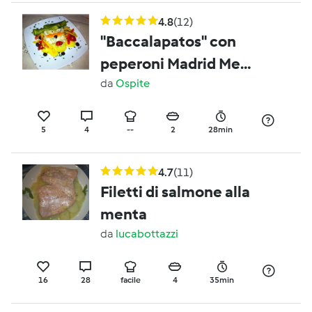
4.8
(12)
"Baccalapatos" con
peperoni Madrid Me
Gusta! [Team
da
Ospite
Frascogna | Divisione
Angioina]
5
4
--
2
28min
4.7
(11)
Filetti di salmone alla
menta
da
lucabottazzi
16
28
facile
4
35min