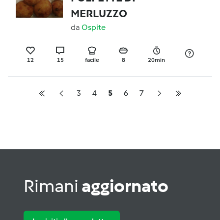
MERLUZZO
da
Ospite
12
15
facile
8
20min
3
4
5
6
7
Rimani
aggiornato