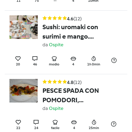
11
75
--
4
10min
4.6
(12)
Sushi: uromaki con
surimi e mango.
Futomaki con insalata
da
Ospite
di tonno e futomaki con
salmone affumicato e
20
46
medio
4
1h 0min
avocado
4.8
(12)
PESCE SPADA CON
POMODORI,
CAPPERI,OLIVE.
da
Ospite
22
24
facile
4
25min