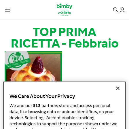
Salta al contenuto principale
TOP PRIMA
RICETTA - Febbraio
We Care About Your Privacy
Buongiorno a tutti
We and our
313
partners store and access personal
Siamo pronti ad annunciare la Top Prima Ricetta di
data, like browsing data or unique identifiers, on your
Febbraio.
device. Selecting I Accept enables tracking
technologies to support the purposes shown under we
Come saprete da quest'anno abbiamo deciso di mettere