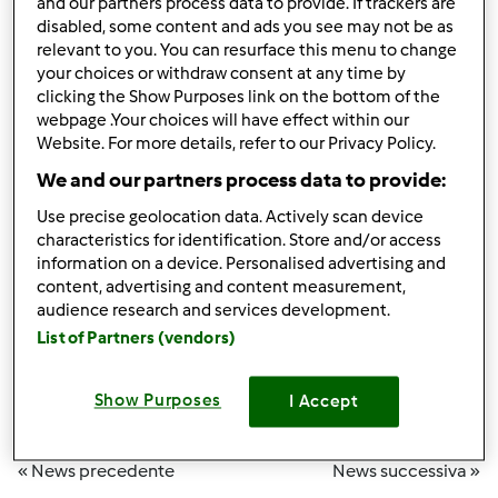
and our partners process data to provide. If trackers are
in risalto ogni mese un utente, scelto tra quelli che
disabled, some content and ads you see may not be as
pubblicano la loro prima ricetta sulla Community.
relevant to you. You can resurface this menu to change
your choices or withdraw consent at any time by
Febbraio è stato un mese dolcissimo, ed è proprio un
clicking the Show Purposes link on the bottom of the
dolce ad averci convinti: le Tortine al profumo di limone e
webpage .Your choices will have effect within our
Website. For more details, refer to our Privacy Policy.
mascarpone di MIRNA75
We and our partners process data to provide:
https://www.ricettario-bimby.it/dessert-e-pralineria-
ricette/tortine-al-profumo-di-limone-e-
Use precise geolocation data. Actively scan device
characteristics for identification. Store and/or access
mascarpone/ugiwre5z-6ed8b-827053-cfcd2-bjfuyj06
information on a device. Personalised advertising and
content, advertising and content measurement,
Una ricetta molto carina, fresca, e ben spiegata passo per
audience research and services development.
passo
List of Partners (vendors)
Complimenti a lei e buon appetito a tutti!
Show Purposes
I Accept
Team Bimby
« News precedente
News successiva »