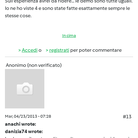
Sull'esperienza avrei da ridere... le demo sono tutte uguali.
Io ne ho viste 4 e sono state fatte esattamente sempre le
stesse cose.
In cima
Accedi
o
registrati
per poter commentare
Anonimo (non verificato)
Mar, 04/23/2013 - 07:28
#13
anachi wrote:
danizia74 wrote: