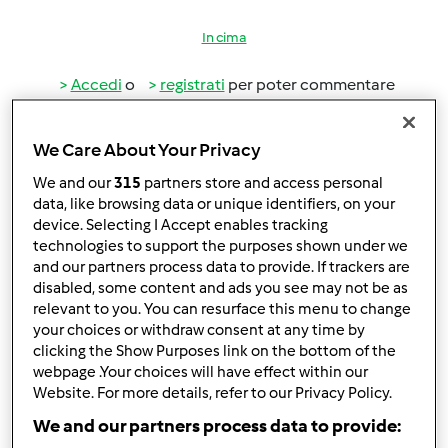
In cima
Accedi
o
registrati
per poter commentare
Anonimo (non verificato)
We Care About Your Privacy
We and our
315
partners store and access personal
data, like browsing data or unique identifiers, on your
device. Selecting I Accept enables tracking
technologies to support the purposes shown under we
and our partners process data to provide. If trackers are
disabled, some content and ads you see may not be as
Gio, 04/11/2013 - 11:56
#3
relevant to you. You can resurface this menu to change
Deve fare il post - vendita alla mia amica che, durante una
your choices or withdraw consent at any time by
dimostrazione a casa mia, ha acquistato il bimby e le ha
clicking the Show Purposes link on the bottom of the
chiesto di portare delle amiche... non mi sembra corretto.
webpage .Your choices will have effect within our
Website. For more details, refer to our Privacy Policy.
Una cosa è il post-vendita e una la dimostrazione. O no?
We and our partners process data to provide: