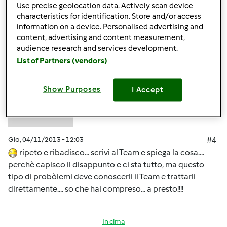
Use precise geolocation data. Actively scan device
In cima
characteristics for identification. Store and/or access
information on a device. Personalised advertising and
Accedi
o
registrati
per poter commentare
content, advertising and content measurement,
audience research and services development.
Anonimo (non verificato)
List of Partners (vendors)
Show Purposes
I Accept
Gio, 04/11/2013 - 12:03
#4
ripeto e ribadisco... scrivi al Team e spiega la cosa....
perchè capisco il disappunto e ci sta tutto, ma questo
tipo di probòlemi deve conoscerli il Team e trattarli
direttamente.... so che hai compreso... a presto!!!!
In cima