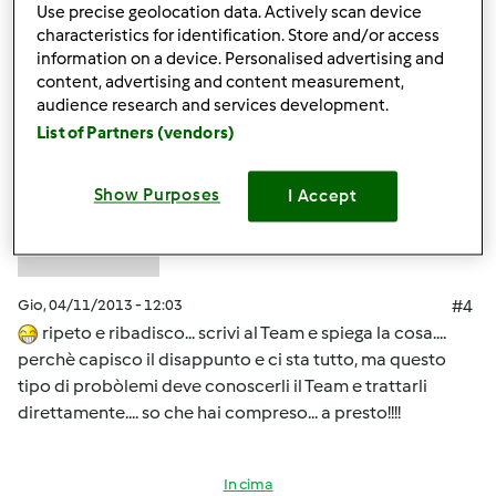
Use precise geolocation data. Actively scan device
In cima
characteristics for identification. Store and/or access
information on a device. Personalised advertising and
Accedi
o
registrati
per poter commentare
content, advertising and content measurement,
audience research and services development.
Anonimo (non verificato)
List of Partners (vendors)
Show Purposes
I Accept
Gio, 04/11/2013 - 12:03
#4
ripeto e ribadisco... scrivi al Team e spiega la cosa....
perchè capisco il disappunto e ci sta tutto, ma questo
tipo di probòlemi deve conoscerli il Team e trattarli
direttamente.... so che hai compreso... a presto!!!!
In cima