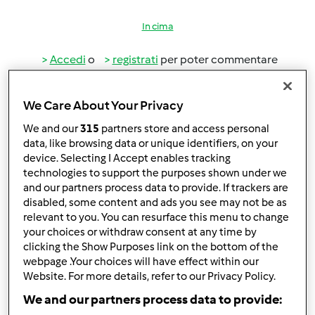
In cima
Accedi
o
registrati
per poter commentare
Anonimo (non verificato)
We Care About Your Privacy
We and our
315
partners store and access personal
data, like browsing data or unique identifiers, on your
device. Selecting I Accept enables tracking
technologies to support the purposes shown under we
and our partners process data to provide. If trackers are
disabled, some content and ads you see may not be as
Gio, 04/11/2013 - 11:56
#3
relevant to you. You can resurface this menu to change
Deve fare il post - vendita alla mia amica che, durante una
your choices or withdraw consent at any time by
dimostrazione a casa mia, ha acquistato il bimby e le ha
clicking the Show Purposes link on the bottom of the
chiesto di portare delle amiche... non mi sembra corretto.
webpage .Your choices will have effect within our
Website. For more details, refer to our Privacy Policy.
Una cosa è il post-vendita e una la dimostrazione. O no?
We and our partners process data to provide: