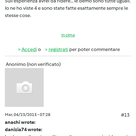
Sull'esperienza avrei da ridere... le demo sono tutte uguali.
Io ne ho viste 4 e sono state fatte esattamente sempre le
stesse cose.
In cima
Accedi
o
registrati
per poter commentare
Anonimo (non verificato)
Mar, 04/23/2013 - 07:28
#13
anachi wrote:
danizia74 wrote: