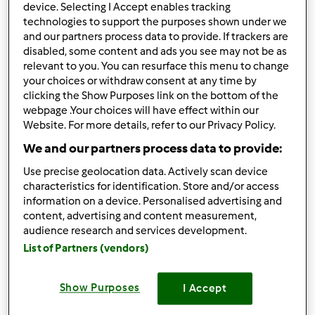
device. Selecting I Accept enables tracking
al mare
technologies to support the purposes shown under we
Cosa posso cucinare?? Siamo in 7
and our partners process data to provide. If trackers are
disabled, some content and ads you see may not be as
Grazie!!!
relevant to you. You can resurface this menu to change
your choices or withdraw consent at any time by
clicking the Show Purposes link on the bottom of the
webpage .Your choices will have effect within our
In cima
Website. For more details, refer to our Privacy Policy.
Accedi
o
registrati
per poter commentare
We and our partners process data to provide:
Use precise geolocation data. Actively scan device
chya72
Iscritto : 13.12.2008
characteristics for identification. Store and/or access
information on a device. Personalised advertising and
content, advertising and content measurement,
audience research and services development.
List of Partners (vendors)
Ven, 07/19/2013 - 16:04
#2
Ciao!
Show Purposes
I Accept
E' una richiesta un po' vaga