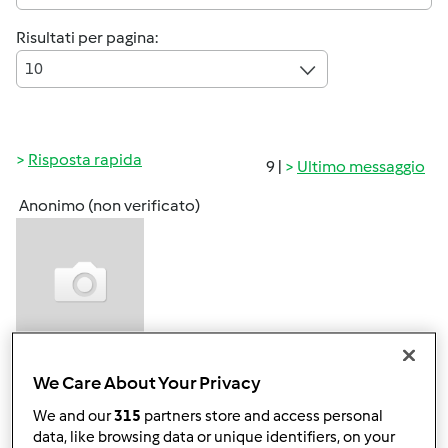
Risultati per pagina:
10
Risposta rapida
9 |
Ultimo messaggio
Anonimo (non verificato)
Gio, 07/18/2013 - 13:03
#1
We Care About Your Privacy
Ciao a tutte
We and our
315
partners store and access personal
Domenica ho invitato i miei a pranzo per poi andare tutti
data, like browsing data or unique identifiers, on your