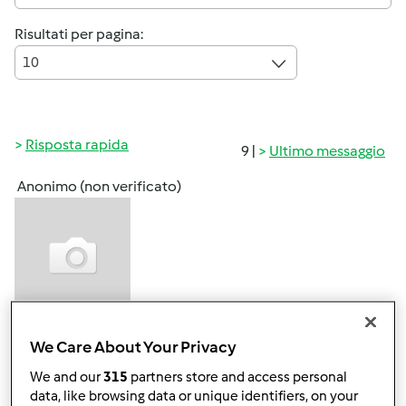
Risultati per pagina:
10
Risposta rapida
9 |
Ultimo messaggio
Anonimo (non verificato)
Gio, 07/18/2013 - 13:03
#1
We Care About Your Privacy
Ciao a tutte
We and our
315
partners store and access personal
Domenica ho invitato i miei a pranzo per poi andare tutti
data, like browsing data or unique identifiers, on your