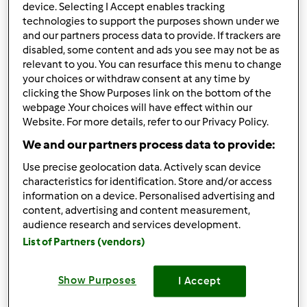
device. Selecting I Accept enables tracking
al mare
technologies to support the purposes shown under we
Cosa posso cucinare?? Siamo in 7
and our partners process data to provide. If trackers are
disabled, some content and ads you see may not be as
Grazie!!!
relevant to you. You can resurface this menu to change
your choices or withdraw consent at any time by
clicking the Show Purposes link on the bottom of the
webpage .Your choices will have effect within our
In cima
Website. For more details, refer to our Privacy Policy.
Accedi
o
registrati
per poter commentare
We and our partners process data to provide:
Use precise geolocation data. Actively scan device
chya72
Iscritto : 13.12.2008
characteristics for identification. Store and/or access
information on a device. Personalised advertising and
content, advertising and content measurement,
audience research and services development.
List of Partners (vendors)
Ven, 07/19/2013 - 16:04
#2
Ciao!
Show Purposes
I Accept
E' una richiesta un po' vaga